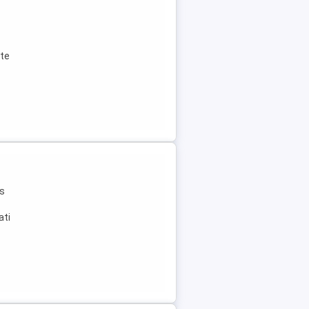
ite
us
ati