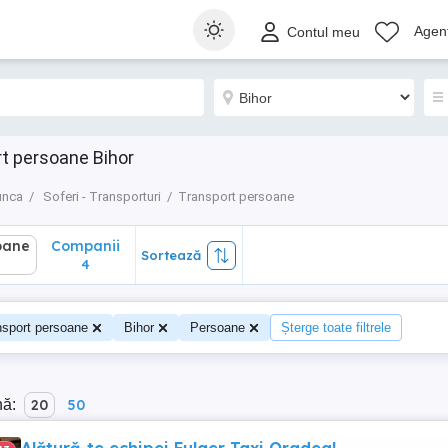
ane
Companii
Sortează
Agenț
Contul meu
4
rt persoane Bihor
unca
Soferi - Transporturi
Transport persoane
oane
Companii
Sortează
4
nsport persoane
Bihor
Persoane
Șterge toate filtrele
nă:
20
50