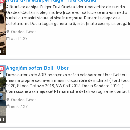
Alătură-te echipei Fulger Taxi Oradea!
43
Alătură-te echipei Fulger Taxi Oradea liderul serviciilor de taxi din
Oradea! Căutăm colegi motivați care vor să lucreze într-un mediu
stabil, cu mașini sigure și bine întreținute. Punem la dispoziție
autoturisme Dacia Logan generația 3, întreținute exemplar, pregăt
să pornească la drum în orice ...
Oradea, Bihor
azi 11:23
1
Angajăm șoferi Bolt -Uber
55
Firma autorizata ARR, angajeaza soferi colaboratori Uber-Bolt cu
masina proprie sau avem masini disponibile de închiriat ( Ford Foc
2020, Skoda Octavia 2019, VW Golf 2018, Dacia Sandero 2019...).
Comisioane avantajoase! Pt mai multe detalii va rog sa ne contact
telefonic
Oradea, Bihor
ieri 07:27
5