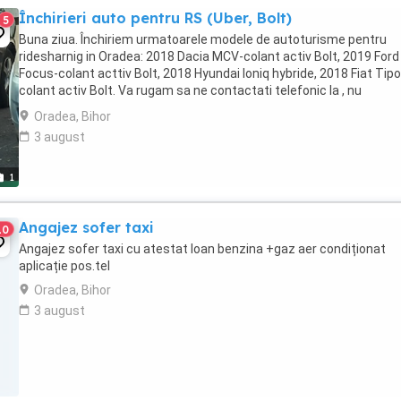
Închirieri auto pentru RS (Uber, Bolt)
5
Buna ziua. Închiriem urmatoarele modele de autoturisme pentru
ridesharnig in Oradea: 2018 Dacia MCV-colant activ Bolt, 2019 Ford
Focus-colant acttiv Bolt, 2018 Hyundai Ioniq hybride, 2018 Fiat Tipo
colant activ Bolt. Va rugam sa ne contactati telefonic la , nu
raspundem la mesaje
Oradea, Bihor
3 august
1
Angajez sofer taxi
10
Angajez sofer taxi cu atestat loan benzina +gaz aer condiționat
aplicație pos.tel
Oradea, Bihor
3 august