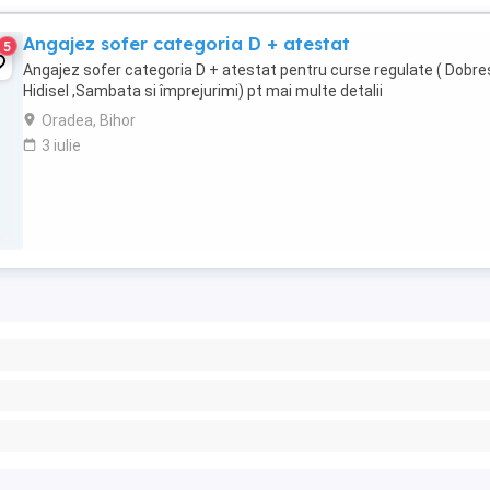
Angajez sofer categoria D + atestat
5
Angajez sofer categoria D + atestat pentru curse regulate ( Dobres
Hidisel ,Sambata si împrejurimi) pt mai multe detalii
Oradea, Bihor
3 iulie