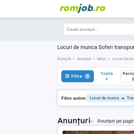
rom
job
.ro
Toate
Perso
Filtre
3
9
5
Locuri de munca Soferi transpo
Romjob
Anunțuri
Bihor
Locuri de m
Toate
Pers
Filtre
3
9
5
→
Filtre active:
Locuri de munca
Tra
Anunțuri
–
Anunțuri pe pagi