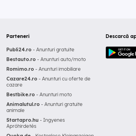
Parteneri
Descarcă ap
Publi24.ro
- Anunturi gratuite
Bestauto.ro
- Anunturi auto/moto
Romimo.ro
- Anunturi imobiliare
Cazare24.ro
- Anunturi cu oferte de
cazare
Bestbike.ro
- Anunturi moto
Animalutul.ro
- Anunturi gratuite
animale
Startapro.hu
- Ingyenes
Apróhirdetés
Quoka.de
- Kostenlose Kleinanzeigen