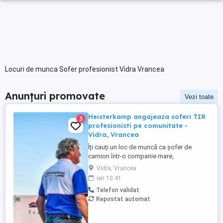
Locuri de munca Sofer profesionist Vidra Vrancea
Anunțuri promovate
Vezi toate
Heisterkamp angajeaza soferi TIR
3
profesionisti pe comunitate -
Vidra, Vrancea
Îți cauți un loc de muncă ca șofer de
camion într-o companie mare,
internațională și stabilă? Atunci vino în
Vidra, Vrancea
echipa Heisterkamp! Angajăm șoferi cu
ieri 10:41
sau fără experiență și echipaje pentru
Telefon validat
transport internațional. Beneficii: training
Repostat automat
de inițiere la începutul activității în cadrul
companiei; training ...