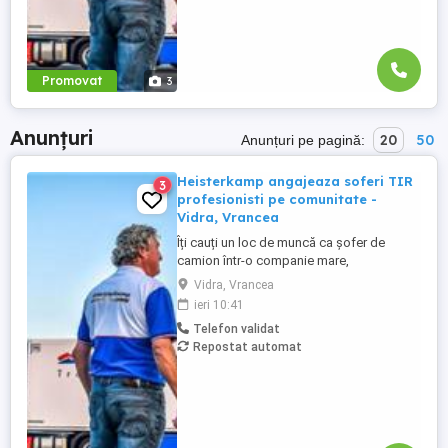
Promovat
3
Anunțuri
20
50
Anunțuri pe pagină:
Heisterkamp angajeaza soferi TIR
3
profesionisti pe comunitate -
Vidra, Vrancea
Îți cauți un loc de muncă ca șofer de
camion într-o companie mare,
internațională și stabilă? Atunci vino în
Vidra, Vrancea
echipa Heisterkamp! Angajăm șoferi cu
ieri 10:41
sau fără experiență și echipaje pentru
Telefon validat
transport internațional. Beneficii: training
Repostat automat
de inițiere la începutul activității în cadrul
companiei; training ...