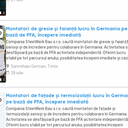
1
Montatori de gresie și faianță lucru în Germania pe
bază de PFA, începere imediată
Compania SteinWerk Bau s.r.o. caută montatori de gresie și faianț
serioși și de încredere pentru colaborare în Germania. Activitatea 
desfășoară pe bază de PFA activitate independentă. Oferim lucru
stabil pe tot parcursul anului, posibilitatea începerii imediate și ca
asigurată. Remunerația se ...
Sanmihaiu German, Timis
28 iulie
1
Montatori de fațade și termoizolații lucru în Germa
pe bază de PFA, începere imediată
Compania SteinWerk Bau s.r.o. caută montatori de fațade și
termoizolații serioși și de încredere pentru colaborare în Germania.
Activitatea se desfășoară pe bază de PFA activitate independentă
Oferim lucru stabil pe tot parcursul anului, posibilitatea începerii