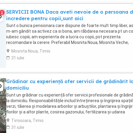
SERVICII BONA Daca aveti nevoie de o persoana 
1
incredere pentru copii,sunt aici
Sunt o bunica pensionara care dispune de foarte mult timp liber, a
m-am gândit sa activez ca si bona, am răbdarea necesara pt un cop
iubesc copiii, am experienta de a lucra cu copii, pot prezenta
recomandare la cerere. Preferabil Mosnita Noua, Mosnita Veche,
Urseni
Mosnita Noua, Timis
31 iulie
Grădinar cu experiență ofer servicii de grădinărit l
domiciliu
Sunt un grădinar cu experiență ofer servicii profesionale de grădină
la domiciliu. Responsabilitățile includ întreținerea și îngrijirea spații
verzi, tăierea și modelarea arborilor și arbuștilor, plantarea și îngriji
florilor și a altor plante, cosirea gazonului, fertilizarea și udarea
corespunzătoare ...
Timisoara, Timis
31 iulie