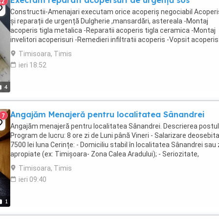
Exectam reparati acopersuri de urgență sos
12
Constructii-Amenajari executam orice acoperiș negociabil Acoperi
și reparații de urgență Dulgherie ,mansardări, astereala -Montaj
acoperis tigla metalica -Reparatii acoperis tigla ceramica -Montaj
invelitori acoperisuri -Remedieri infiltratii acoperis -Vopsit acoperis
Sisteme pluviale - Jgheaburi -Dulgherie,mansardări, ...
Timisoara, Timis
ieri 18:52
4
Angajăm Menajeră pentru localitatea Sânandrei
7
Angajăm menajeră pentru localitatea Sânandrei. Descrierea postulu
Program de lucru: 8 ore zi de Luni până Vineri - Salarizare deosebita
7500 lei luna Cerințe: - Domiciliu stabil în localitatea Sânandrei sau
apropiate (ex: Timișoara- Zona Calea Aradului); - Seriozitate,
punctualitate, ...
Timisoara, Timis
ieri 09:40
1