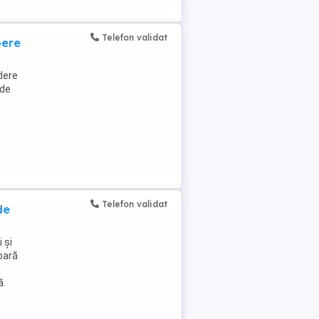
Telefon validat
pere
dere
 de
Telefon validat
de
 și
oară
ă.