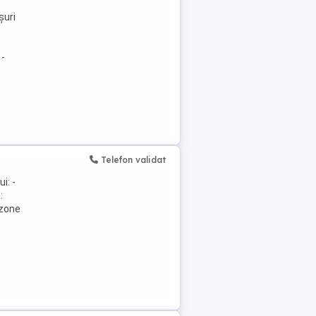
șuri
 -
Telefon validat
i: -
:
 zone