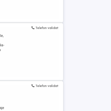
Telefon validat
le,
ia-
a
Telefon validat
aje