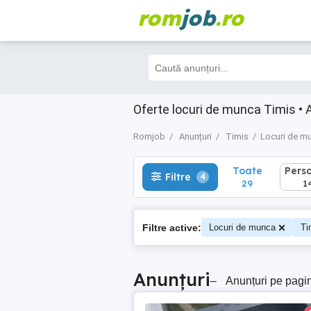
rom
job
.ro
Toate
Perso
Filtre
4
29
14
Oferte locuri de munca Timis • 
Romjob
Anunțuri
Timis
Locuri de m
Toate
Pers
Filtre
4
29
1
Filtre active:
Locuri de munca
Ti
Anunțuri
–
Anunțuri pe pagi