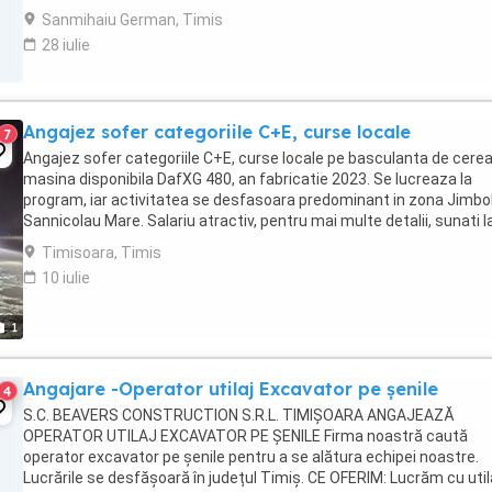
imediate și cazare asigurată. Remunerația ...
Sanmihaiu German, Timis
28 iulie
Angajez sofer categoriile C+E, curse locale
7
Angajez sofer categoriile C+E, curse locale pe basculanta de cerea
masina disponibila DafXG 480, an fabricatie 2023. Se lucreaza la
program, iar activitatea se desfasoara predominant in zona Jimbol
Sannicolau Mare. Salariu atractiv, pentru mai multe detalii, sunati l
numarul
Timisoara, Timis
10 iulie
1
Angajare -Operator utilaj Excavator pe șenile
4
S.C. BEAVERS CONSTRUCTION S.R.L. TIMIȘOARA ANGAJEAZĂ
OPERATOR UTILAJ EXCAVATOR PE ȘENILE Firma noastră caută
operator excavator pe șenile pentru a se alătura echipei noastre.
Lucrările se desfășoară în județul Timiș. CE OFERIM: Lucrăm cu util