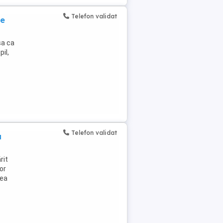
Telefon validat
de
sa ca
il,
Telefon validat
a
rit
lor
rea