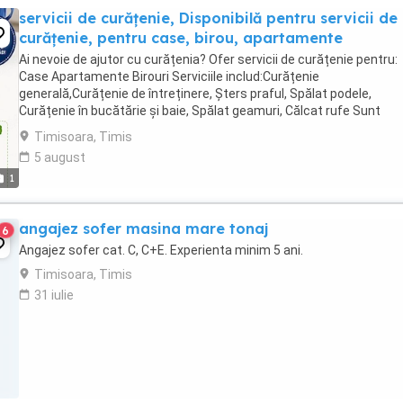
servicii de curățenie, Disponibilă pentru servicii de
curățenie, pentru case, birou, apartamente
Ai nevoie de ajutor cu curățenia? Ofer servicii de curățenie pentru:
Case Apartamente Birouri Serviciile includ:Curățenie
generală,Curățenie de întreținere, Șters praful, Spălat podele,
Curățenie în bucătărie și baie, Spălat geamuri, Călcat rufe Sunt
disponibilă dimineața, după-amiaza sau la ...
Timisoara, Timis
5 august
1
angajez sofer masina mare tonaj
6
Angajez sofer cat. C, C+E. Experienta minim 5 ani.
Timisoara, Timis
31 iulie