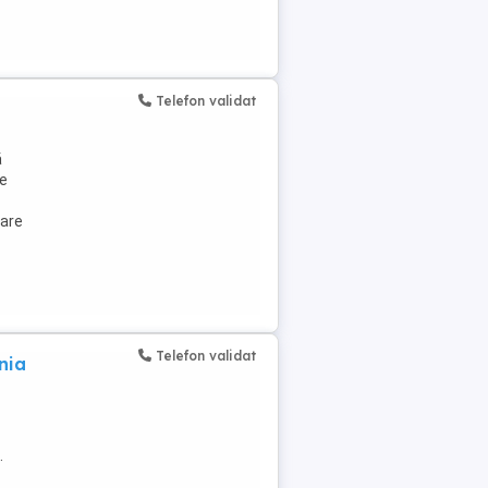
Telefon validat
ă
se
zare
Telefon validat
nia
.