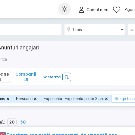
ane
Companii
Sortează
Agenț
Contul meu
15
Anunturi angajari
unca
oane
Companii
Sortează
4
15
mis
Persoane
Experienta: Experienta peste 3 ani
Șterge toate
nă:
20
50