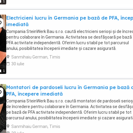
1
Electricieni lucru în Germania pe bază de PFA, înce
imediată
Compania SteinWerk Bau s.r.o. caută electricieni serioși și de încre
pentru colaborare în Germania. Activitatea se desfășoară pe bază
PFA activitate independentă. Oferim lucru stabil pe tot parcursul
anului, posibilitatea începerii imediate și cazare asigurată.
Remunerația se stabilește în funcție ...
Sanmihaiu German, Timis
30 iulie
1
Montatori de pardoseli lucru în Germania pe bază 
PFA, începere imediată
Compania SteinWerk Bau s.r.o. caută montatori de pardoseli serioși
de încredere pentru colaborare în Germania. Activitatea se desfăș
pe bază de PFA activitate independentă. Oferim lucru stabil pe tot
parcursul anului, posibilitatea începerii imediate și cazare asigurat
Remunerația se stabilește ...
Sanmihaiu German, Timis