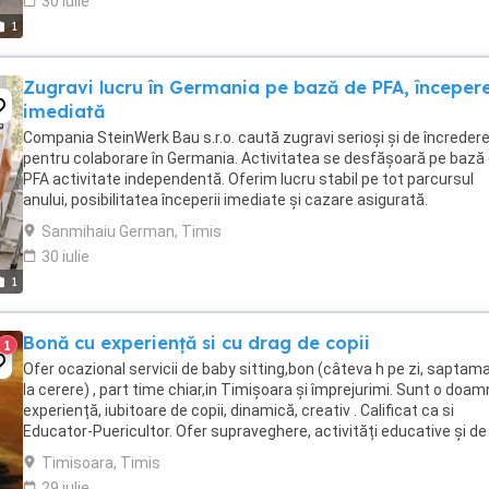
30 iulie
1
Zugravi lucru în Germania pe bază de PFA, începer
imediată
Compania SteinWerk Bau s.r.o. caută zugravi serioși și de încreder
pentru colaborare în Germania. Activitatea se desfășoară pe bază
PFA activitate independentă. Oferim lucru stabil pe tot parcursul
anului, posibilitatea începerii imediate și cazare asigurată.
Remunerația se stabilește în funcție ...
Sanmihaiu German, Timis
30 iulie
1
Bonă cu experiență si cu drag de copii
1
Ofer ocazional servicii de baby sitting,bon (câteva h pe zi, saptama
la cerere) , part time chiar,in Timișoara și împrejurimi. Sunt o doam
experiență, iubitoare de copii, dinamică, creativ . Calificat ca si
Educator-Puericultor. Ofer supraveghere, activități educative și de
joacă etc. O ...
Timisoara, Timis
29 iulie