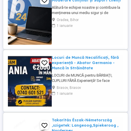
Moderare conținut și Suport clienți
Alătură-te echipei noastre și contribuie la
menținerea unui mediu sigur și de
încredere pe platformele noastre de
Oradea, Bihor
anunțuri din România, Germania și
1 ianuarie
Ungaria. În funcție de experiența și
abilitățile tale, vei avea un rol în moderarea
conținutului postat de utilizatori și sau în
oferirea de suport clienților ...
Locuri de Muncă Necalificați, fără
experiență - Abator Germania -
Muncă în Străinătate
LOCURI de MUNCĂ pentru BĂRBAȚI,
CUPLURI FĂRĂ Experiență! Se face
INSTRUIRE la Locul de Muncă! BENEFICII: -
Brasov, Brasov
Contract de Muncă German - Cazare
1 ianuarie
Asigurată (doar 2 persoane pe cameră) -
Transport de la cazare la muncă - AVANS
săptămânal - sporuri - alocație copii -
Asigurare Medicală - Concediu Plătit Se ...
Takarítás Észak-Németország
,szigetek: Langeoog,Spiekeroog ,
Norderney