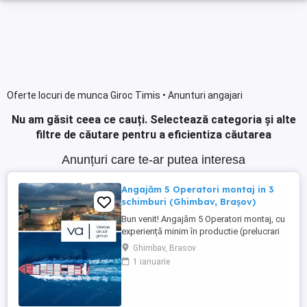
Oferte locuri de munca Giroc Timis • Anunturi angajari
Nu am găsit ceea ce cauți.
Selectează categoria și alte
filtre de căutare pentru a eficientiza căutarea
Anunțuri care te-ar putea interesa
Angajăm 5 Operatori montaj in 3
schimburi (Ghimbav, Brașov)
Bun venit! Angajăm 5 Operatori montaj, cu
experiență minim în productie (prelucrari
prin aschiere). Căutăm persoane serioase,
Ghimbav, Brasov
dornice să învețe și să muncească, se va
1 ianuarie
oferi instruire la locul de muncă. Program:
3 schimburi - schimbul 1: 06.45-14.30 -
schimbul 2: 14.30-22.30 - schimbul 3:
22.30-6:30 ...