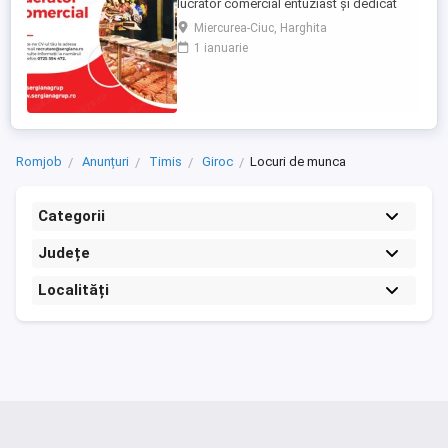
lucrător comercial entuziast și dedicat
pentru a se alătura echipei noastre din:
Miercurea-Ciuc, Harghita
Pravalia Sergiana din incinta Kaufland
1 ianuarie
Miercurea Ciuc Dacă sunteți o persoană
dinamică, cu abilități excelente de
comunicare și un interes pentru industria
alimentară si studii 12 ...
Romjob
Anunțuri
Timis
Giroc
Locuri de munca
Categorii
Județe
Localități