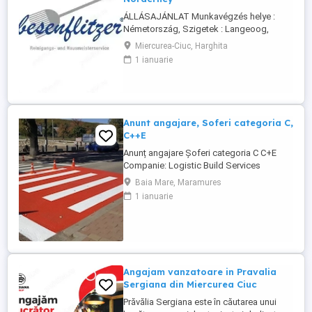
ÁLLÁSAJÁNLAT Munkavégzés helye :
Németország, Szigetek : Langeoog,
Spiekeroog, Norderney A Besenflitzer cég
Miercurea-Ciuc, Harghita
lakások, de más létesítmények
1 ianuarie
takarítására is szakosodott, mint például
iskolák, vasútállomások, helyi
közigazgatás keretébe tartozó
illemhelyek vagy mosdók, szállodák
karbantartása és takarítása.
Anunt angajare, Soferi categoria C,
Követelmények: ...
C++E
Anunț angajare Șoferi categoria C C+E
Companie: Logistic Build Services
Solution Locație: Antwerpen (Belgia)
Baia Mare, Maramures
Începere: imediată Descriere post:
1 ianuarie
Transport și manipulare echipamente
pentru marcaje rutiere pe autostradă
(încărcare descărcare). Sprijin la lucrări de
semnalizare: curățare suprafețe ...
Angajam vanzatoare in Pravalia
Sergiana din Miercurea Ciuc
Prăvălia Sergiana este în căutarea unui