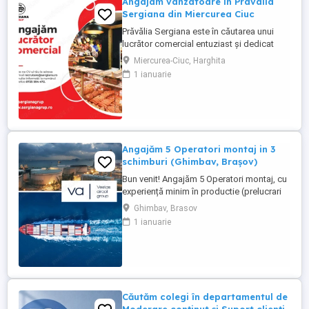
Angajam vanzatoare in Pravalia
Sergiana din Miercurea Ciuc
Prăvălia Sergiana este în căutarea unui
lucrător comercial entuziast și dedicat
pentru a se alătura echipei noastre din:
Miercurea-Ciuc, Harghita
Pravalia Sergiana din incinta Kaufland
1 ianuarie
Miercurea Ciuc Dacă sunteți o persoană
dinamică, cu abilități excelente de
comunicare și un interes pentru industria
alimentară si studii 12 ...
Angajăm 5 Operatori montaj in 3
schimburi (Ghimbav, Brașov)
Bun venit! Angajăm 5 Operatori montaj, cu
experiență minim în productie (prelucrari
prin aschiere). Căutăm persoane serioase,
Ghimbav, Brasov
dornice să învețe și să muncească, se va
1 ianuarie
oferi instruire la locul de muncă. Program:
3 schimburi - schimbul 1: 06.45-14.30 -
schimbul 2: 14.30-22.30 - schimbul 3:
22.30-6:30 ...
Căutăm colegi în departamentul de