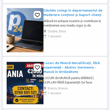
Căutăm colegi în departamentul de
Moderare conținut și Suport clienți
Alătură-te echipei noastre și contribuie la
menținerea unui mediu sigur și de
încredere pe platformele noastre de
Oradea, Bihor
anunțuri din România, Germania și
1 ianuarie
Ungaria. În funcție de experiența și
abilitățile tale, vei avea un rol în moderarea
conținutului postat de utilizatori și sau în
oferirea de suport clienților ...
Locuri de Muncă Necalificați, fără
experiență - Abator Germania -
Muncă în Străinătate
LOCURI de MUNCĂ pentru BĂRBAȚI,
CUPLURI FĂRĂ Experiență! Se face
INSTRUIRE la Locul de Muncă! BENEFICII: -
Brasov, Brasov
Contract de Muncă German - Cazare
1 ianuarie
Asigurată (doar 2 persoane pe cameră) -
Transport de la cazare la muncă - AVANS
săptămânal - sporuri - alocație copii -
Asigurare Medicală - Concediu Plătit Se ...