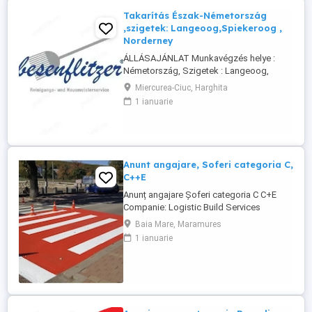
Takarítás Észak-Németország
,szigetek: Langeoog,Spiekeroog ,
Norderney
ÁLLÁSAJÁNLAT Munkavégzés helye :
Németország, Szigetek : Langeoog,
Spiekeroog, Norderney A Besenflitzer cég
Miercurea-Ciuc, Harghita
lakások, de más létesítmények
1 ianuarie
takarítására is szakosodott, mint például
iskolák, vasútállomások, helyi
közigazgatás keretébe tartozó
illemhelyek vagy mosdók, szállodák
karbantartása és takarítása.
Anunt angajare, Soferi categoria C,
Követelmények: ...
C++E
Anunț angajare Șoferi categoria C C+E
Companie: Logistic Build Services
Solution Locație: Antwerpen (Belgia)
Baia Mare, Maramures
Începere: imediată Descriere post:
1 ianuarie
Transport și manipulare echipamente
pentru marcaje rutiere pe autostradă
(încărcare descărcare). Sprijin la lucrări de
semnalizare: curățare suprafețe ...