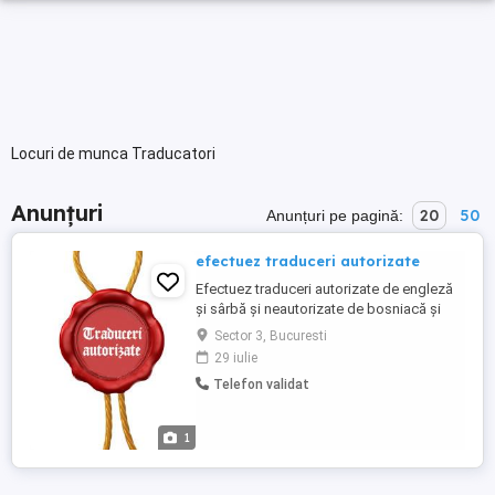
Locuri de munca Traducatori
Anunțuri
20
50
Anunțuri pe pagină:
efectuez traduceri autorizate
Efectuez traduceri autorizate de engleză
și sârbă și neautorizate de bosniacă și
muntenegreana în baza legii
Sector 3, Bucuresti
traducătorului.
29 iulie
Telefon validat
1