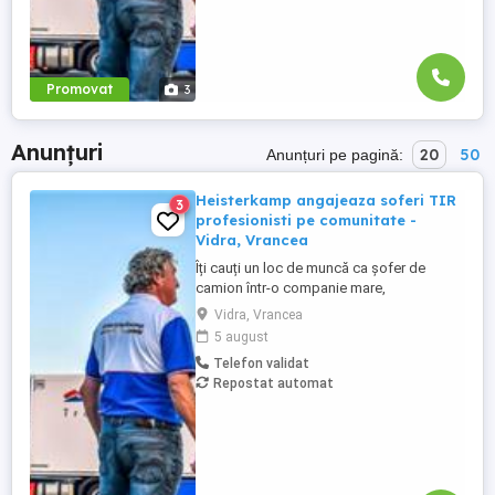
Promovat
3
Anunțuri
20
50
Anunțuri pe pagină:
Heisterkamp angajeaza soferi TIR
3
profesionisti pe comunitate -
Vidra, Vrancea
Îți cauți un loc de muncă ca șofer de
camion într-o companie mare,
internațională și stabilă? Atunci vino în
Vidra, Vrancea
echipa Heisterkamp! Angajăm șoferi cu
5 august
sau fără experiență și echipaje pentru
Telefon validat
transport internațional. Beneficii: training
Repostat automat
de inițiere la începutul activității în cadrul
companiei; training ...