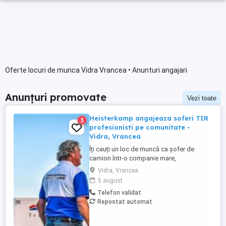
Oferte locuri de munca Vidra Vrancea • Anunturi angajari
Anunțuri promovate
Vezi toate
Heisterkamp angajeaza soferi TIR
3
profesionisti pe comunitate -
Vidra, Vrancea
Îți cauți un loc de muncă ca șofer de
camion într-o companie mare,
internațională și stabilă? Atunci vino în
Vidra, Vrancea
echipa Heisterkamp! Angajăm șoferi cu
5 august
sau fără experiență și echipaje pentru
Telefon validat
transport internațional. Beneficii: training
Repostat automat
de inițiere la începutul activității în cadrul
companiei; training ...