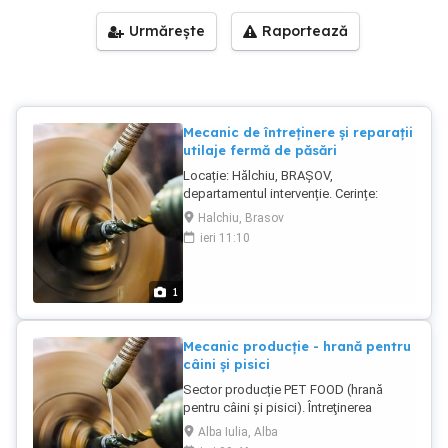
Urmărește
Raportează
Mecanic de întreținere și reparații
utilaje fermă de păsări
Locație: Hălchiu, BRAȘOV,
departamentul intervenție. Cerințe:
Studii: școală profesională liceu de
Halchiu, Brasov
profil. Instruire, calificare în specialitatea
ieri 11:10
de mecanic. Capacitate bună de
coordonare a mișcărilor, rezistență la
efort static și dinamic. Promptitudine în
1
rezolvarea situaților ce se ivesc.
Capacitate de colaborare și de execuție
a sarcinilor în echipă. Seriozitate,
Mecanic producție - hrană pentru
disciplină și punctualitate. Atribuții
câini și pisici
funcționale: Remediază eventualele
Sector producție PET FOOD (hrană
defecţiuni mecanice apărute la utilajele
pentru câini și pisici). Întreţinerea
şi instalaţiile tehnologice. Participă la
mecanică a utilajelor şi instalaţiilor
intervențiile operative și de întreținere
Alba Iulia, Alba
tehnologice în parametrii funcţionali.
curentă la echipamentele tehnice, unde