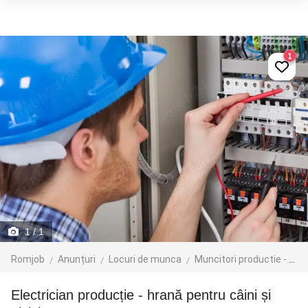
1
1
/ 1
Romjob
Anunțuri
Locuri de munca
Muncitori productie - depozit - logistica
Electrician producție - hrană pentru câini și