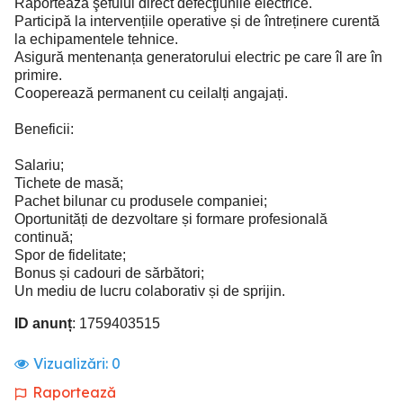
Raportează şefului direct defecţiunile electrice.
Participă la intervențiile operative și de întreținere curentă
la echipamentele tehnice.
Asigură mentenanța generatorului electric pe care îl are în
primire.
Cooperează permanent cu ceilalți angajați.
Beneficii:
Salariu;
Tichete de masă;
Pachet bilunar cu produsele companiei;
Oportunități de dezvoltare și formare profesională
continuă;
Spor de fidelitate;
Bonus și cadouri de sărbători;
Un mediu de lucru colaborativ și de sprijin.
ID anunț
: 1759403515
Vizualizări:
0
Raportează