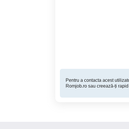
Carmangeria Ispas Luca,
Electrician abator păsări
Miraslau angajeaza
Miraslau
Pentru a contacta acest utilizato
Romjob.ro sau creează-ți rapid