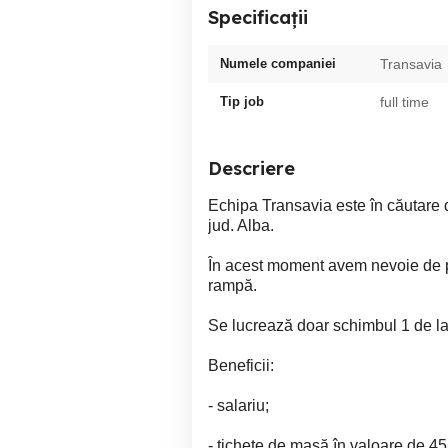
Specificații
Numele companiei
Transavia
Tip job
full time
Descriere
Echipa Transavia este în căutare 
jud. Alba.
În acest moment avem nevoie de p
rampă.
Se lucrează doar schimbul 1 de la
Beneficii:
- salariu;
- tichete de masă în valoare de 45 l