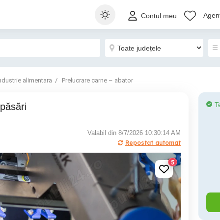
Agenț
Contul meu
ndustrie alimentara
Prelucrare carne – abator
T
 păsări
Valabil din 8/7/2026 10:30:14 AM
Repostat automat
5