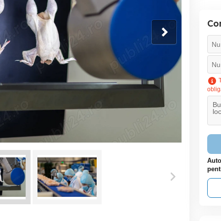
Con
T
oblig
Auto
pent