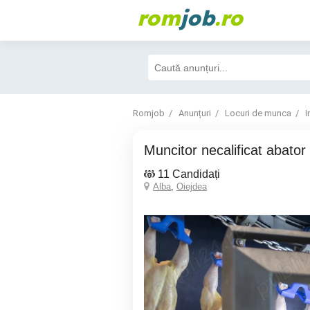
rom
job
.ro
Romjob
Anunțuri
Locuri de munca
I
Muncitor necalificat abator
11 Candidați
Alba
,
Oiejdea