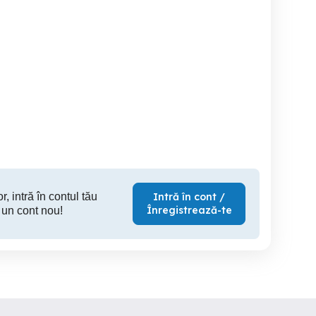
Locuri de Muncă
Angajam Transatori peste,
Bocșa
Necalificați, fără experiență
full time
- Abator Germania - Muncă
în Străinătate
Bocsa
Brasov
S
r, intră în contul tău
Intră în cont /
Înregistrează-te
 un cont nou!