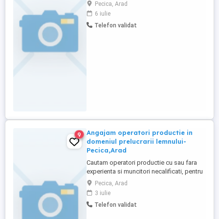
merge și lasă că-i dau eu de cap , s-ar
Pecica, Arad
putea să fii exact omul pe care îl căutăm!
6 iulie
Ne dorim un coleg cu cunoștințe de
Telefon validat
electro-mecanică, îndemânatic, curios și
gata să pună mâna pe unelte (și uneori pe
cafea ). Ce apreciem: ...
Angajam operatori productie in
9
domeniul prelucrarii lemnului-
Pecica,Arad
Cautam operatori productie cu sau fara
experienta si muncitori necalificati, pentru
a se alatura echipei noastre in domeniul
Pecica, Arad
prelucrarii lemnului. Candidatul ideal va fi
3 iulie
responsabil de operarea masinilor si
Telefon validat
utilajelor specifice procesului de
productie, asigurand respectarea