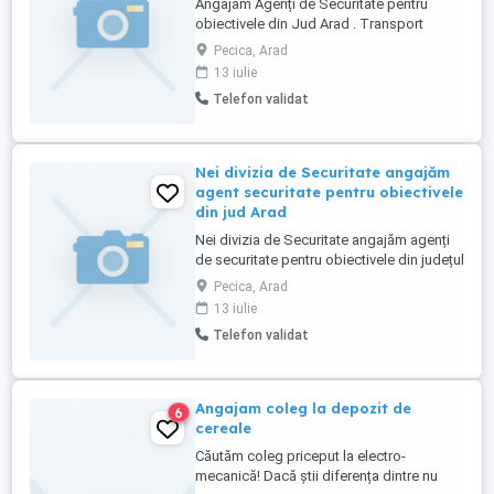
Angajăm Agenți de Securitate pentru
obiectivele din Jud Arad . Transport
asigurat . Minime cunoștințe calculator și
Pecica, Arad
limba engleză Program pe ture , mediu de
13 iulie
lucru plăcut . Mai multe detalii de L-V la tel
Telefon validat
: . Răzvan
Nei divizia de Securitate angajăm
agent securitate pentru obiectivele
din jud Arad
Nei divizia de Securitate angajăm agenți
de securitate pentru obiectivele din județul
Arad . . Program pe ture . Mai multe detalii
Pecica, Arad
la telefon
13 iulie
Telefon validat
Angajam coleg la depozit de
6
cereale
Căutăm coleg priceput la electro-
mecanică! Dacă știi diferența dintre nu