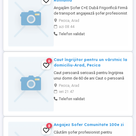
Romania
Angajăm Șofer C+E Dubă Frigorifică Firmă
de transport angajează șofer profesionist
categoria C+E pentru curse interne în
Pecica, Arad
România. Se lucrează pe semiremorcă
azi 08:44
frigorifică Curse constante, fără pauze de
Telefon validat
lucru Mașini bine întreținute Toți kilometrii
sunt plătiți Plata se face săptămânal, la
timp ...
Caut îngrijitor pentru un vârstnic la
6
domiciliu-Arad, Pecica
Caut persoană serioasă pentru îngrijirea
unui domn de 60 de ani Caut o persoană
responsabilă care să ofere sprijin pentru
Pecica, Arad
următoarele activități: * Curățenie în
ieri 21:47
garsonieră și spălarea rufelor o dată pe
Telefon validat
săptămână. * Asigurarea mesei de prânz
nu este necesară prezența zilnică; este
suficient ca persoana ...
Angajez Sofer Comunitate 100e zi
8
Căutăm șofer profesionist pentru