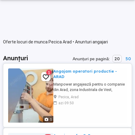
Oferte locuri de munca Pecica Arad • Anunturi angajari
Anunțuri
20
50
Anunțuri pe pagină:
Angajam operatori productie -
1
ARAD
Manpower angajează pentru o companie
din Arad, zona Industriala de Vest,
operatori asamblare si operatori SMT.
Pecica, Arad
Oferta: - Salariu pentru operator
azi 09:50
asamblare 4370 lei Brut; - Salariu pentru
operator SMT 5070 lei Brut (necesita
experienta); - Tichete de masă în valoare
1
de 40 lei zi lucrată; - 25% spor ...