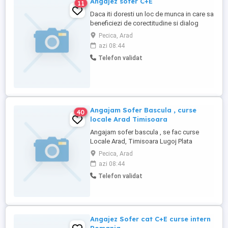
Angajez sofer C+E
11
Daca iti doresti un loc de munca in care sa
beneficiezi de corectitudine si dialog
deschis pe langa un venit predictibil si
Pecica, Arad
bonusuri, daca vrei sa ai aproape o echipa
azi 08:44
de peste 100 colegi, daca a lucra pe
Telefon validat
camioane de ultima generatie este
important pentru tine, atunci alatura-te
echipei noastre Pentru ...
Angajam Sofer Bascula , curse
40
locale Arad Timisoara
Angajam sofer bascula , se fac curse
Locale Arad, Timisoara Lugoj Plata
saptamanala
Pecica, Arad
azi 08:44
Telefon validat
Angajez Sofer cat C+E curse intern