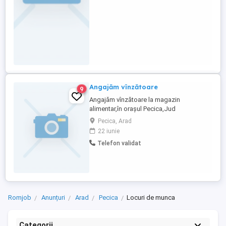
standardelor de calitate si ...
Angajăm vînzătoare
9
Angajăm vînzătoare la magazin
alimentar,în orașul Pecica,Jud
Arad.Prezintă avantaj o minimă experiență
Pecica, Arad
în domeniu.Informații la telefon . .
22 iunie
Telefon validat
Romjob
Anunțuri
Arad
Pecica
Locuri de munca
Categorii