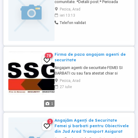
comunitate. *Detalii post:* Perioada
minimă de lucru: 4 săptămâni Camioane:
Pecica, Arad
Volvo Euro 6 Tip transport: prelată MEGA
ieri 13:13
Rute: din zona Köln către diverse destinații
Telefon validat
din Belgia, Olanda, Germania și Franța
Plata: săptămânală Venit: 100 zi (format
din salariu de încadrare ...
Firma de paza angajam agenti de
78
securitate
Angajam agenti de securitate FEMEI SI
BARBATI cu sau fara atestat chiar si
pensionari. Salariu motivant in functie de
Pecica, Arad
numarul orelor lucrate. Obiectiv: Pecica si
27 iulie
Chisineu Cris,Arad
1
Angajăm Agenți de Securitate
1
Femei și barbati pentru Obiectivele
din Jud Arad Transport Asigurat