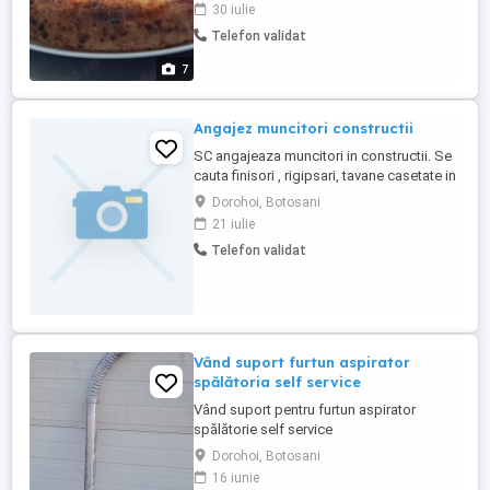
bucatar ciorbe,sarmale,grătare,Paste
30 iulie
,desertiri,pâine orice nu beau si nu fumez
Telefon validat
7
Angajez muncitori constructii
SC angajeaza muncitori in constructii. Se
cauta finisori , rigipsari, tavane casetate in
special pentru amenajari interioare!
Dorohoi, Botosani
21 iulie
Telefon validat
Vând suport furtun aspirator
spălătoria self service
Vând suport pentru furtun aspirator
spălătorie self service
Dorohoi, Botosani
16 iunie