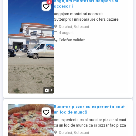
Angajam montatori acoperis si
4
accesorii
Angajam montatori acoperis .
GuttenproTimisoara ,se ofera cazare
,obligatoriu contract,o masa pe zi ,salar
Dorohoi, Botosani
intre 1000 si 1800 euro in functie de
4 august
experienta si abilitati .Cerinte: Sa nu ai
Telefon validat
frica de inaltime ,carnet cat B.Detal la
1
Bucatar pizzar cu experienta caut
un loc de muncă
Am experienta ca si bucatar pizzar si caut
cu un loc de munca ca si pizzar fac pizza
pe vatra de la faina la farfurie și ca și
Dorohoi, Botosani