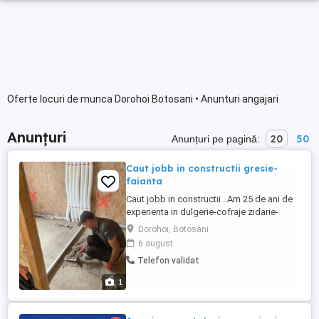
Oferte locuri de munca Dorohoi Botosani • Anunturi angajari
Anunțuri
20
50
Anunțuri pe pagină:
Caut jobb in constructii gresie-
faianta
Caut jobb in constructii ..Am 25 de ani de
experienta in dulgerie-cofraje zidarie-
tencuieli rigips-glet gresie-faianta etc..
Dorohoi, Botosani
Accept numai oferte din strainatate Italia,
6 august
Franta, Belgia, Olanda etc.. Ma puteti
Telefon validat
contacta si pe whatsapp
O7cinci4opt6patru3trei7
1