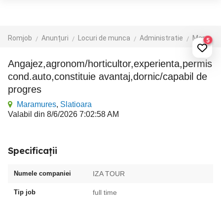
Romjob
Anunțuri
Locuri de munca
Administratie
Manageri
5
Angajez,agronom/horticultor,experienta,permis
cond.auto,constituie avantaj,dornic/capabil de
progres
Maramures
,
Slatioara
Valabil din 8/6/2026 7:02:58 AM
Specificații
Numele companiei
IZA TOUR
Tip job
full time