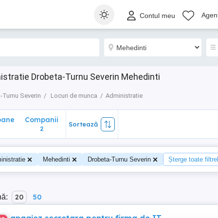
ane
Companii
Sortează
Agenț
Contul meu
2
istratie Drobeta-Turnu Severin Mehedinti
-Turnu Severin
Locuri de munca
Administratie
oane
Companii
Sortează
2
nistratie
Mehedinti
Drobeta-Turnu Severin
Șterge toate filtre
nă:
20
50