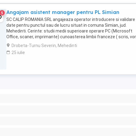
Angajam asistent manager pentru PL Simian
5
SC CALIP ROMANIA SRL angajeaza operator introducere si validare
date pentru punctul sau de lucru situat in comuna Simian, jud.
Mehedinti. Cerinte: studii medii superioare operare PC (Microsoft
Office, scaner, imprimante) cunoasterea limbii franceze ( scris, vor
este un avantaj abilitati excelente ...
Drobeta-Turnu Severin, Mehedinti
25 iulie