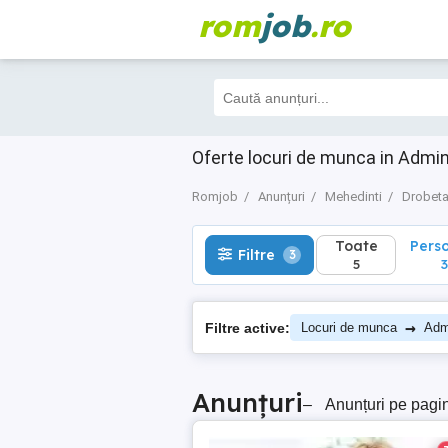
rom
job
.ro
Toate
Perso
Filtre
3
5
3
Oferte locuri de munca in Admin
Romjob
Anunțuri
Mehedinti
Drobeta
Toate
Pers
Filtre
3
5
3
→
Filtre active:
Locuri de munca
Admi
Anunțuri
–
Anunțuri pe pagi