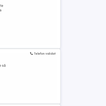
ate
a
Telefon validat
e să