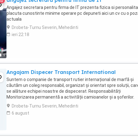
angajez secretara pentru firma de IT
30
Angajez secretara pentru firma de IT prezenta fizica si personalit
placuta cunostinte minime operare pc depuneti aici un cv cu o poz
actuala
Drobeta-Turnu Severin, Mehedinti
ieri 22:18
1
Angajam Dispecer Transport International
Suntem o companie de transport rutier internațional de marfă și
căutăm un coleg responsabil, organizat și orientat spre soluții, car
se alăture echipei noastre de dispecerat. Responsabilități
Monitorizarea permanentă a activității camioanelor și a șoferilor.
Menținerea legăturii telefonice și ...
Drobeta-Turnu Severin, Mehedinti
6 august