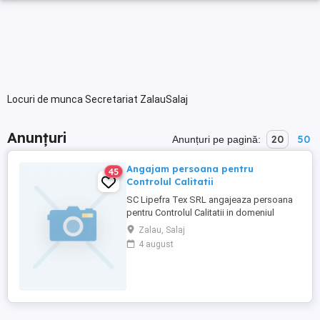
Locuri de munca Secretariat ZalauSalaj
Anunțuri
20
50
Anunțuri pe pagină:
Angajam persoana pentru
45
Controlul Calitatii
SC Lipefra Tex SRL angajeaza persoana
pentru Controlul Calitatii in domeniul
textil/confectii. Se ofera pachet salarial
Zalau, Salaj
atractiv. Selectie pe baza de Curriculum
4 august
Vitae la adresa de e- mail: Detali la telefon: