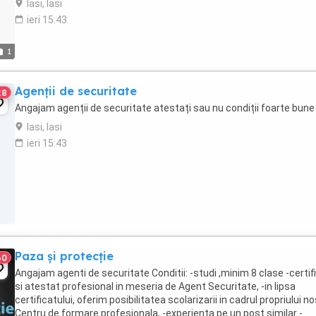
Iasi, Iasi
ieri 15:43
1
Agenții de securitate
28
Angajam agenții de securitate atestați sau nu condiții foarte bune
Iasi, Iasi
ieri 15:43
Paza și protecție
60
Angajam agenti de securitate Conditii: -studi ,minim 8 clase -certif
si atestat profesional in meseria de Agent Securitate, -in lipsa
certificatului, oferim posibilitatea scolarizarii in cadrul propriului n
Centru de formare profesionala, -experienta pe un post similar -