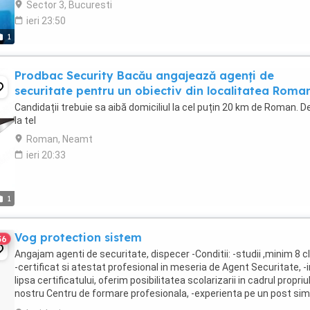
Sector 3, Bucuresti
ieri 23:50
1
Prodbac Security Bacău angajează agenți de
securitate pentru un obiectiv din localitatea Roman
Candidații trebuie sa aibă domiciliul la cel puțin 20 km de Roman. De
la tel
Roman, Neamt
ieri 20:33
1
Vog protection sistem
56
Angajam agenti de securitate, dispecer -Conditii: -studii ,minim 8 c
-certificat si atestat profesional in meseria de Agent Securitate, -i
lipsa certificatului, oferim posibilitatea scolarizarii in cadrul propriu
nostru Centru de formare profesionala, -experienta pe un post simi
constituie ...