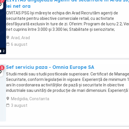
7
lei net ora
CIVITAS PSG își mărește echipa din Arad Recrutăm agenți de
securitate pentru obiective comerciale retail, cu activitate
desfășurată exclusiv în ture de zi. Oferim: Program de lucru 2 2; Ve
net cuprins între 3.000 și 3.300 lei; Stabilitate și seriozitate;
Transparență salarială și fluturași de ...
Arad, Arad
6 august
2
Sef serviciu paza - Omnia Europe SA
3
Studii medii sau studii postliceale superioare. Certificat de Manage
Securitate, conform legislației în vigoare. Experiență de minimum 
ani în coordonarea activităților de pază și securitate în obiective
industriale sau unități de producție de mari dimensiuni. Experiență 
utilizarea și administrarea ...
Medgidia, Constanta
3 august