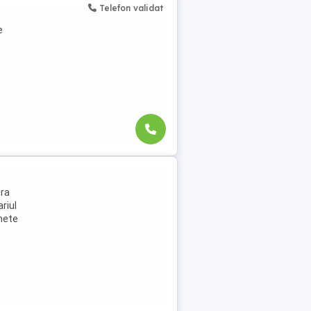
Telefon validat
e
ura
riul
chete