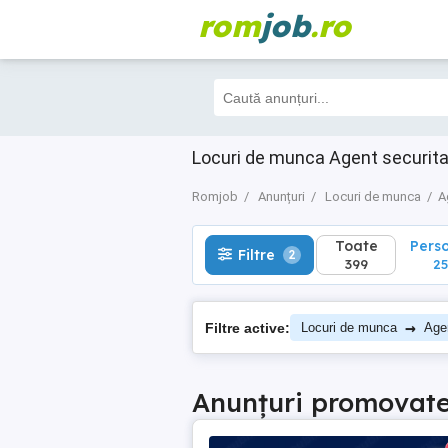
rom
job
.ro
Toate
Perso
Filtre
2
399
257
Locuri de munca Agent securit
Romjob
Anunțuri
Locuri de munca
A
Toate
Pers
Filtre
2
399
25
→
Filtre active:
Locuri de munca
Agen
Anunțuri promovat