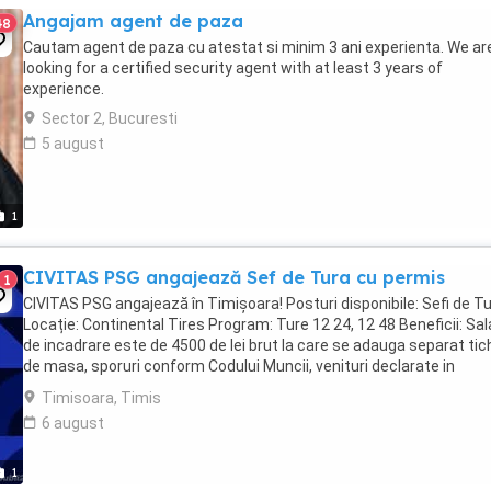
Angajam agent de paza
48
Cautam agent de paza cu atestat si minim 3 ani experienta. We ar
looking for a certified security agent with at least 3 years of
experience.
Sector 2, Bucuresti
5 august
1
CIVITAS PSG angajează Sef de Tura cu permis
1
CIVITAS PSG angajează în Timișoara! Posturi disponibile: Sefi de T
Locație: Continental Tires Program: Ture 12 24, 12 48 Beneficii: Sala
de incadrare este de 4500 de lei brut la care se adauga separat ti
de masa, sporuri conform Codului Muncii, venituri declarate in
totalitate ...
Timisoara, Timis
6 august
1