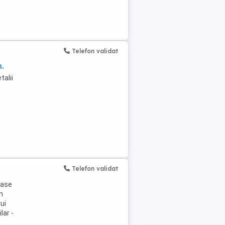
Telefon validat
.
talii
Telefon validat
lase
n
lui
lar -