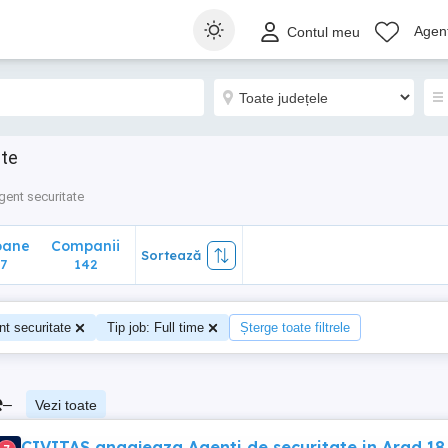
ane
Companii
Sortează
Agenț
Contul meu
142
ate
gent securitate
oane
Companii
Sortează
7
142
t securitate
Tip job: Full time
Șterge toate filtrele
e
–
Vezi toate
CIVITAS angajeaza Agenti de securitate in Arad 18