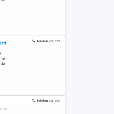
Telefon validat
sti
B
itate
l de
Telefon validat
ti si