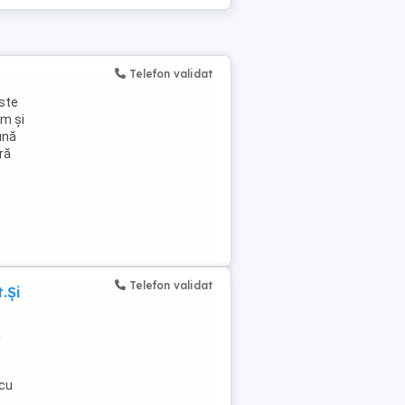
Telefon validat
este
ăm și
ună
ră
Telefon validat
.Și
ă
e
 cu