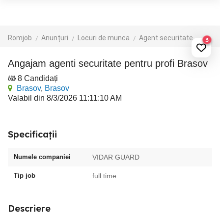
Romjob
Anunțuri
Locuri de munca
Agent securitate
3
angajam agenti securitate pentru profi Brasov
8 Candidați
Brasov
,
Brasov
Valabil din 8/3/2026 11:11:10 AM
Specificații
Numele companiei
VIDAR GUARD
Tip job
full time
Descriere