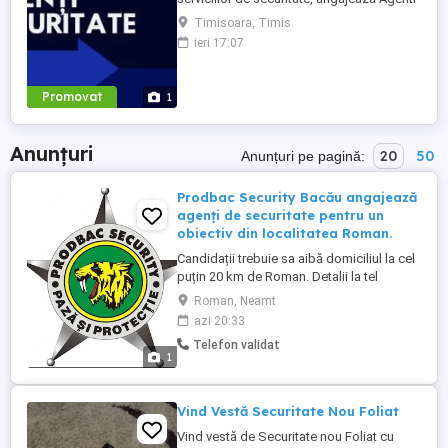
de Securitate, pentru obiectiv industrial
Timisoara, Timis
Continental Tires din Timisoara. Program
ieri 17:07
de lucru: Ture 12 24, 12 48 Se ofera
sporuri conform Codului Muncii
evidentiate prin fluturasii de salariu.
Promovat
1
Descrierea postului: Activitati ...
Anunțuri
20
50
Anunțuri pe pagină:
Prodbac Security Bacău angajează
agenți de securitate pentru un
obiectiv din localitatea Roman.
Candidații trebuie sa aibă domiciliul la cel
puțin 20 km de Roman. Detalii la tel
Roman, Neamt
azi 20:33
Telefon validat
1
Vind Vestă Securitate Nou Foliat
Vind vestă de Securitate nou Foliat cu