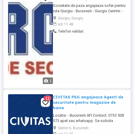
Societate de paza angajeaza sofer pentru
ruta Giurgiu - Bucuresti - Giurgiu Cerinte: -
punctualitate, responsabilitate, implicare;
Giurgiu, Giurgiu
Pentru informatii suplimentare, va rog sa
azi 11:48
sunati la numarul de telefon din anunt.
Telefon validat
1
CIVITAS PSG angajeaza Agenti de
11
securitate pentru magazine de
haine
Locatia: - Bucuresti AFI Contact: 0733 508
573 apel sau whatsapp. Se solicita
experienta in obiective comerciale. Aspect
Sector 6, Bucuresti
fizic ingrijit, conditie fizica buna Tarif pe