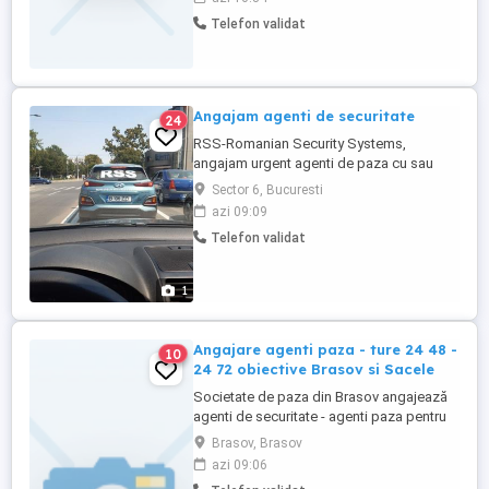
Telefon validat
Angajam agenti de securitate
24
RSS-Romanian Security Systems,
angajam urgent agenti de paza cu sau
fara atestat! Pentru programarea unui
Sector 6, Bucuresti
interviu sunați va rog la numărul din anunt!
azi 09:09
Telefon validat
1
Angajare agenti paza - ture 24 48 -
10
24 72 obiective Brasov si Sacele
Societate de paza din Brasov angajează
agenti de securitate - agenti paza pentru
posturi de noapte 8 ore, posturi
Brasov, Brasov
permanente 24 ore. Salariul la timp,
azi 09:06
seriozitate ! FARA magazine ! Telefon: