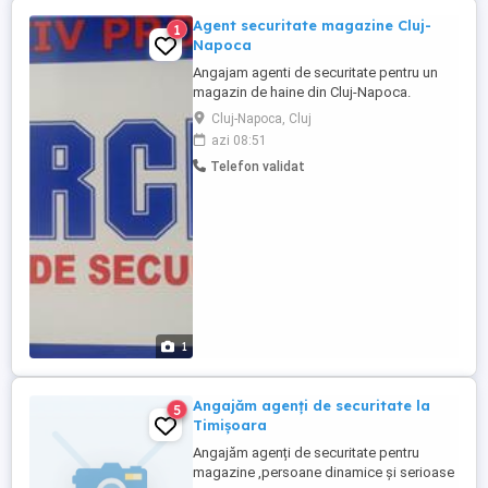
Agent securitate magazine Cluj-
1
Napoca
Angajam agenti de securitate pentru un
magazin de haine din Cluj-Napoca.
Programul este în ture de zi (10:00 - 22:00).
Cluj-Napoca, Cluj
Cerinte: -atestat agent securitate -
azi 08:51
seriozitate, punctualitate -experienta in
Telefon validat
securitatea incintelor. Tariful net începând
cu 16,50 lei pe ora, fiind transferat direct în
contul ...
1
Angajăm agenți de securitate la
5
Timișoara
Angajăm agenți de securitate pentru
magazine ,persoane dinamice și serioase