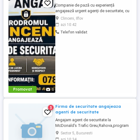
Companie de pază cu experiență
angajează urgent agenți de securitate, cu
sau fără atestat, pentru obiectiv aflat in
Clinceni, Ilfov
zona CLINCENI. Oferim program de lucru
azi 10:42
în ture și salariu atractiv. Pentru detalii
Telefon validat
suplimentare, vă rugăm să ne contactați la
numărul afișat
Promovat
1
Firma de securitate angajeaza
3
agenti de securitate
Angajam agent de securitate la
McDonald's Trafic Greu,Rahova,program
de 8.5h in fiecare zi de la 15.30-00.00,de
Sector 5, Bucuresti
preferință până în 60 de ani!
azi 10:34