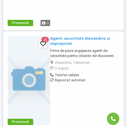
Promovat
1
Agenti securitate Alexandria si
15
imprejurimi
Firma de paza angajeaza agenti de
securitate pentru obiectiv din Bucuresti.
Se ofera transport gratuit,program de
Alexandria, Teleorman
lucru in ture (24 48), salarizare 3400 lei net.
5 august
Mai multe detalii la telefon 0748199453.
Telefon validat
Repostat automat
Promovat