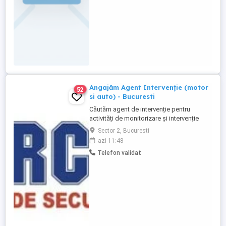
Angajăm Agent Intervenție (motor
52
si auto) - Bucuresti
Căutăm agent de intervenție pentru
activități de monitorizare și intervenție
rapidă pentru Bucuresti. Cerințe: permis
Sector 2, Bucuresti
categoria A și B (intervenție pe motor, iar
azi 11:48
pe vreme nefavorabilă cu mașina),
Telefon validat
seriozitate și disponibilitate, cu experienta
in condus de minim 2 ani. Atestatul de
agent de securitate ...