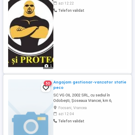
seriozitate,capacitate de munca in
azi 12:22
echipa.Se oferă salariul 3.500 lei luna.
Telefon validat
1
Angajam gestionar-vanzator statie
30
peco
SC VG OIL 2002 SRL, cu sediul în
Odobești, Șoseaua Vrancei, km 6,
angajeaza pentru pozitia vanzator
Focsani, Vrancea
gestionar magazin benzinarie la sediu.de
azi 12:04
preferat doamna cu experienta in vanzari.
Telefon validat
Lucrul in ture doua zile lucrate cu doua
libere. Cerințe: Seriozitate, corectitudine și
responsabilitate; Disponibilitate ...