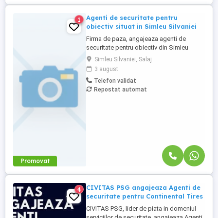
Agenti de securitate pentru
1
obiectiv situat in Simleu Silvaniei
Firma de paza, angajeaza agenti de
securitate pentru obiectiv din Simleu
Silvaniei. Se ofera program de lucru in ture
Simleu Silvaniei, Salaj
de 12 ore,salarizare de 3000 lei net. Mai
3 august
multe detalii la telefon 0748199452.
Telefon validat
Repostat automat
Promovat
CIVITAS PSG angajeaza Agenti de
4
securitate pentru Continental Tires
CIVITAS PSG, lider de piata in domeniul
serviciilor de securitate, angajeaza Agenti