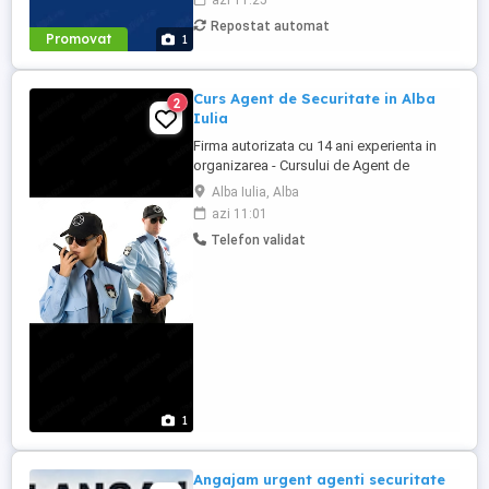
azi 11:25
ora 17-18 lei net Salariu, ore suplimentare,
Repostat automat
sporuri declarate si platite conform legii.
Promovat
1
Programul: Ture doar ...
Curs Agent de Securitate in Alba
2
Iulia
Firma autorizata cu 14 ani experienta in
organizarea - Cursului de Agent de
Securitate facem inscrieri in Alba Iulia
Alba Iulia, Alba
pentru serie noua de cursuri pentru
azi 11:01
atestat. Relatii la telefon
Telefon validat
1
Angajam urgent agenti securitate