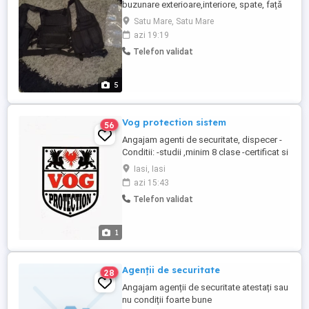
buzunare exterioare,interiore, spate, față
pentru depozitarea Spreiului,Tonfa etc...
Satu Mare, Satu Mare
azi 19:19
Telefon validat
5
Vog protection sistem
56
Angajam agenti de securitate, dispecer -
Conditii: -studii ,minim 8 clase -certificat si
atestat profesional in meseria de Agent
Iasi, Iasi
Securitate, -in lipsa certificatului, oferim
azi 15:43
posibilitatea scolarizarii in cadrul
Telefon validat
propriului nostru Centru de formare
profesionala, -experienta pe un post
similar - constituie ...
1
Agenții de securitate
28
Angajam agenții de securitate atestați sau
nu condiții foarte bune