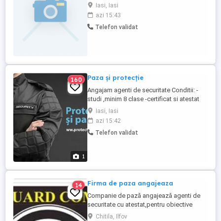
Iasi, Iasi
azi 15:43
Telefon validat
Paza și protecție
160
Angajam agenti de securitate Conditii: -
studi ,minim 8 clase -certificat si atestat
profesional in meseria de Agent
Iasi, Iasi
Securitate, -in lipsa certificatului, oferim
azi 15:42
posibilitatea scolarizarii in cadrul
Telefon validat
propriului nostru Centru de formare
profesionala, -experienta pe un post
similar - constituie avantaj, ...
1
Firma de paza angajeaza
14
Companie de pază angajează agenti de
securitate cu atestat,pentru obiective
aflate în zona Chitila-Ilfov.Se cere
Chitila, Ilfov