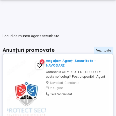
Locuri de munca Agent securitate
Anunțuri promovate
Vezi toate
Angajam Agenți Securitate -
2
NAVODARI
Compania CITY PROTECT SECURITY
cauta noi colegi ! Post disponibil- Agent
de securitate: - KAUFLAND MARITIMO -
Navodari, Constanta
Bulevardul Aurel Vlaicu 218, 900380
2 august
Constanța - KAUFLAND NAVODARI -
Telefon validat
Strada Hanului 1, Mamaia-Sat Cerinte: -
Studii -gimnaziale medii (minim 8 clase) -
Fara inscrisuri in cazier - Disponibilitate ...