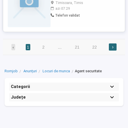
,cu atestat ,interesate de un loc de muncă
Timisoara, Timis
stabil!
azi 07:29
Telefon validat
›
‹
1
2
…
21
22
Romjob
Anunțuri
Locuri de munca
Agent securitate
Categorii
Județe