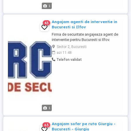
1
Angajam agenti de interventie in
43
Bucuresti si Ilfov
Firma de securitate angajeaza agent de
interventie pentru Bucuresti si Ilfov.
Detinerea permisului auto categoria B este
Sector 2, Bucuresti
obligatorie, iar experienta in condus de
azi 11:48
minim 2 ani. Atestatul de agent de
Telefon validat
securitate este obligatoriu.
1
Angajam sofer pe ruta Giurgiu -
63
Bucuresti - Giurgiu