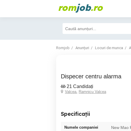
rom
job
.ro
Romjob
Anunțuri
Locuri de munca
A
Dispecer centru alarma
21 Candidați
Valcea
,
Ramnicu Valcea
Specificații
Numele companiei
New Mao P