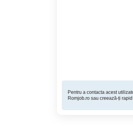
Agenti de Securitate in
Rm. Valcea
Ramnicu Valcea
Pentru a contacta acest utilizato
Romjob.ro sau creează-ți rapid