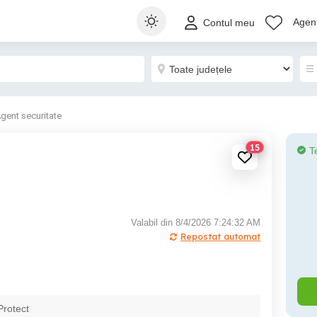
Agenț
Contul meu
gent securitate
15
T
Valabil din 8/4/2026 7:24:32 AM
Repostat automat
rotect