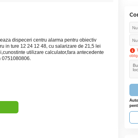
Con
jeaza dispeceri centru alarma pentru obiectiv
ru in ture 12 24 12 48, cu salarizare de 21,5 lei
T
i,cunostinte utilizare calculator,fara antecedente
oblig
fon 0751080806.
Auto
pent