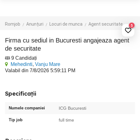
Romjob
Anunțuri
Locuri de munca
Agent securitate
5
Firma cu sediul in Bucuresti angajeaza agent
de securitate
9 Candidați
Mehedinti
,
Vanju Mare
Valabil din 7/8/2026 5:59:11 PM
Specificații
Numele companiei
ICG Bucuresti
Tip job
full time