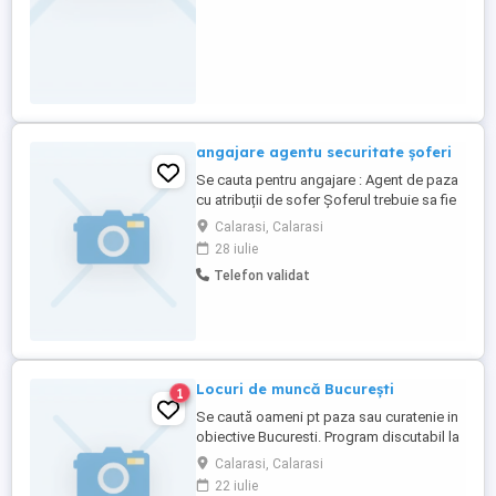
angajare agentu securitate șoferi
Se cauta pentru angajare : Agent de paza
cu atribuții de sofer Șoferul trebuie sa fie
din : Calarasi Oras Alexandru Odobescu
Calarasi, Calarasi
împrejurimi Pentru ruta : Călărași oraș ,
28 iulie
Independența ,Potcoava , Alexandru
Telefon validat
Odobescu , Nicolae Bălcescu , Vlad
Țepeș - București Obiectivele in care este
postul de paza ...
Locuri de muncă București
1
Se caută oameni pt paza sau curatenie in
obiective Bucuresti. Program discutabil la
telefon. Transport asigurat! Salarii
Calarasi, Calarasi
atractive în funcție de domeniul ales. Pt
22 iulie