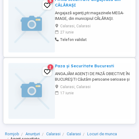
4
CĂLĂRAȘI
Angajază agenți,ptr.magazinele MEGA-
IMAGE, din municipiul CĂLĂRAȘI.
Transportul gratuit + atestat de calificare.
Calarasi, Calarasi
27 iunie
Telefon validat
Paza și Securitate Bucuresti
2
ANGAJĂM AGENȚI DE PAZĂ OBIECTIVE ÎN
BUCUREȘTI Căutăm persoane serioase și
motivate pentru posturi de agent de pază
Calarasi, Calarasi
în mai multe obiective din București. Ce
17 iunie
oferim: 14 lei oră Tichete de masă
Transport asigurat Contract de muncă
stabil și plata la timp Program de lucru:
Program ...
Romjob
Anunțuri
Calarasi
Calarasi
Locuri de munca
Agent securitate