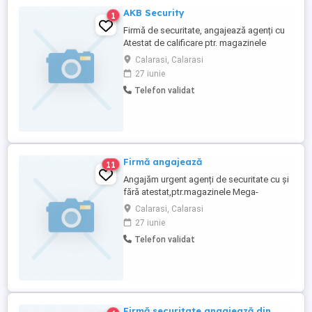
AKB Security
1
Firmă de securitate, angajează agenți cu
Atestat de calificare ptr. magazinele
Mega- Image București. Transportul
Calarasi, Calarasi
gratuit din municipiul Călărași.
27 iunie
Telefon validat
Firmă angajează
11
Angajăm urgent agenți de securitate cu și
fără atestat,ptr.magazinele Mega-
Image,transport gratuit, școlarizare
Calarasi, Calarasi
gratuită,tarife 13,5 lei h.Candidații
27 iunie
obligatoriu din Municipiul Călărași.
Telefon validat
Firmă securitate angajează din