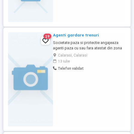
mai multe detalii va asteptam sa sunati la
nr afișat.
Agenti gardare trenuri
19
Societate paza si protectie angajeaza
agenti paza cu sau fara atestat din zona
Ploiesti si Calarasi si alte zone limitrofe
Calarasi, Calarasi
salariu motivant.
13 iulie
Telefon validat