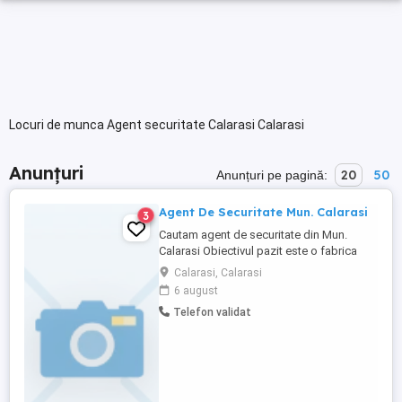
Locuri de munca Agent securitate Calarasi Calarasi
Anunțuri
20
50
Anunțuri pe pagină:
Agent De Securitate Mun. Calarasi
3
Cautam agent de securitate din Mun.
Calarasi Obiectivul pazit este o fabrica
industriala. Cerinte: - cazier fara
Calarasi, Calarasi
antecedente - atestat Oferim salariu
6 august
atractiv
Telefon validat