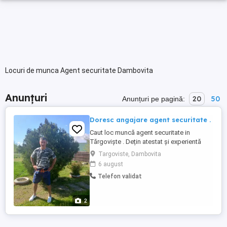
Locuri de munca Agent securitate Dambovita
Anunțuri
20
50
Anunțuri pe pagină:
Doresc angajare agent securitate .
Caut loc muncă agent securitate in
Tărgoviște . Dețin atestat și experientă
Exclus magazine .
Targoviste, Dambovita
6 august
Telefon validat
2