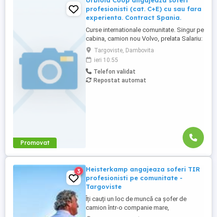
Urbiola Coop angajeaza soferi
profesionisti (cat. C+E) cu sau fara
experienta. Contract Spania.
Curse internationale comunitate. Singur pe
cabina, camion nou Volvo, prelata Salariu:
2700 luna net 12.000 km (garantat) Prima
Targoviste, Dambovita
0,06 camion km extra peste 12000 km; +
ieri 10:55
100 prima la angajare pt. ADR; + 300 prima
Telefon validat
pentru 6 luni lucrate; + 300 prima pentru 9
Repostat automat
luni lucrate; + 300 prima pentru 12 luni
lucrate. Cazare, ...
Promovat
Heisterkamp angajeaza soferi TIR
3
profesionisti pe comunitate -
Targoviste
Îți cauți un loc de muncă ca șofer de
camion într-o companie mare,
internațională și stabilă? Atunci vino în