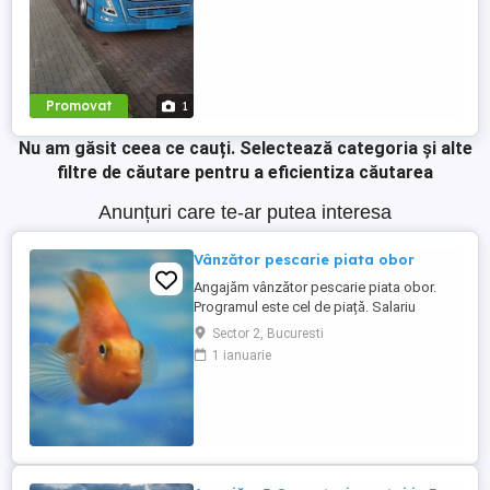
Promovat
1
Nu am găsit ceea ce cauți.
Selectează categoria și alte
filtre de căutare pentru a eficientiza căutarea
Anunțuri care te-ar putea interesa
Vânzător pescarie piata obor
Angajăm vânzător pescarie piata obor.
Programul este cel de piață. Salariu
porneste de la 4500 de lei și creste treptat
Sector 2, Bucuresti
. Carte de muncă. Nu necesita mare
1 ianuarie
experiență în domeniu. Pentru orice
informație puteți suna la Adelina