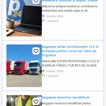
Moderare conținut și Suport clienți
Alătură-te echipei noastre și contribuie la
menținerea unui mediu sigur și de
încredere pe platformele noastre de
Oradea, Bihor
anunțuri din România, Germania și
1 ianuarie
Ungaria. În funcție de experiența și
abilitățile tale, vei avea un rol în moderarea
conținutului postat de utilizatori și sau în
oferirea de suport clienților ...
Angajam soferi profesioniști C+E în
echipaje pentru curse tur retur pe
frigofice
ANGAJĂM ȘOFERI PROFESIONIȘTI C+E ȘI
ECHIPAJE | FRIGO | TUR-RETUR | ACASĂ
SĂPTĂMÂNAL | ORADEA Companie de
Oradea, Bihor
transport din Oradea angajează șoferi
1 ianuarie
profesioniști categoria C+E și echipaje
pentru transport internațional pe
camioane Euro 6 cu semiremorci
frigorifice. Căutăm persoane serioase,
responsabile ...
Angajam muncitor necalificat
Angajam munictor necalificat pentru