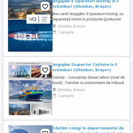
Angajăm 5 Operatori montaj in 3
schimburi (Ghimbav, Brașov)
Bun venit! Angajăm 5 Operatori montaj, cu
experiență minim în productie (prelucrari
prin aschiere). Căutăm persoane serioase,
Ghimbav, Brasov
dornice să învețe și să muncească, se va
1 ianuarie
oferi instruire la locul de muncă. Program:
3 schimburi - schimbul 1: 06.45-14.30 -
schimbul 2: 14.30-22.30 - schimbul 3:
22.30-6:30 ...
Angajăm Inspector Calitate în 3
schimburi (Ghimbav, Brașov)
Cerințe: - Cunoștințe desen tehnic (nivel de
bază) - Familiar cu instrumente de măsură
și control (ex. șubler) - Limba engleză
Ghimbav, Brasov
(nivel incepator) - Cunoștințe operare PC
1 ianuarie
(email, Excel) - Abilități bune de lucru în
echipă, comunicare și atenție la detalii -
Disponibilitate pentru lucru în 3 schimburi
...
Căutăm colegi în departamentul de