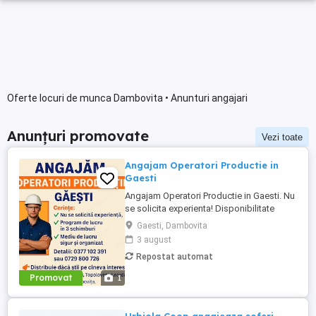
Oferte locuri de munca Dambovita • Anunturi angajari
Anunțuri promovate
Vezi toate
Angajam Operatori Productie in
Gaesti
Angajam Operatori Productie in Gaesti. Nu
se solicita experienta! Disponibilitate
program de lucru 3 schimburi. Salariu
Gaesti, Dambovita
4325 ron brut, Tichete de masa 45 ron zi
3 august
lucrata. Transport asigurat din: Calinesti,
Repostat automat
Topoloveni, Leordeni, Suseni, Bogati,
Gaesti, Targoviste, Moreni, Fieni, sotanga,
Promovat
1
Lucieni, Morteni, ...