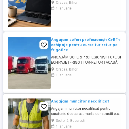
încredere pe platformele noastre de
Oradea, Bihor
anunțuri din România, Germania și
1 ianuarie
Ungaria. În funcție de experiența și
abilitățile tale, vei avea un rol în moderarea
conținutului postat de utilizatori și sau în
oferirea de suport clienților ...
Angajam soferi profesioniști C+E în
echipaje pentru curse tur retur pe
frigofice
ANGAJĂM ȘOFERI PROFESIONIȘTI C+E ȘI
ECHIPAJE | FRIGO | TUR-RETUR | ACASĂ
SĂPTĂMÂNAL | ORADEA Companie de
Oradea, Bihor
transport din Oradea angajează șoferi
1 ianuarie
profesioniști categoria C+E și echipaje
pentru transport internațional pe
camioane Euro 6 cu semiremorci
frigorifice. Căutăm persoane serioase,
responsabile ...
Angajam muncitor necalificat
Angajam munictor necalificat pentru
curatenie descarcat marfa constructii etc.
Sector 2, Bucuresti
1 ianuarie