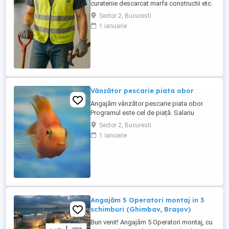
curatenie descarcat marfa constructii etc.
Sector 2, Bucuresti
1 ianuarie
Vânzător pescarie piata obor
Angajăm vânzător pescarie piata obor.
Programul este cel de piață. Salariu
porneste de la 4500 de lei și creste treptat
Sector 2, Bucuresti
. Carte de muncă. Nu necesita mare
1 ianuarie
experiență în domeniu. Pentru orice
informație puteți suna la Adelina
Angajăm 5 Operatori montaj in 3
schimburi (Ghimbav, Brașov)
Bun venit! Angajăm 5 Operatori montaj, cu