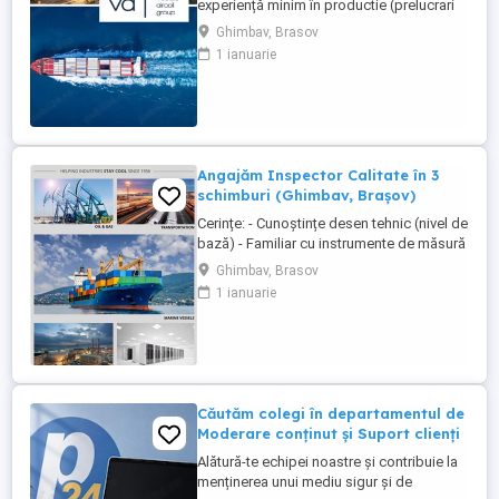
experiență minim în productie (prelucrari
prin aschiere). Căutăm persoane serioase,
Ghimbav, Brasov
dornice să învețe și să muncească, se va
1 ianuarie
oferi instruire la locul de muncă. Program:
3 schimburi - schimbul 1: 06.45-14.30 -
schimbul 2: 14.30-22.30 - schimbul 3:
22.30-6:30 ...
Angajăm Inspector Calitate în 3
schimburi (Ghimbav, Brașov)
Cerințe: - Cunoștințe desen tehnic (nivel de
bază) - Familiar cu instrumente de măsură
și control (ex. șubler) - Limba engleză
Ghimbav, Brasov
(nivel incepator) - Cunoștințe operare PC
1 ianuarie
(email, Excel) - Abilități bune de lucru în
echipă, comunicare și atenție la detalii -
Disponibilitate pentru lucru în 3 schimburi
...
Căutăm colegi în departamentul de
Moderare conținut și Suport clienți
Alătură-te echipei noastre și contribuie la
menținerea unui mediu sigur și de