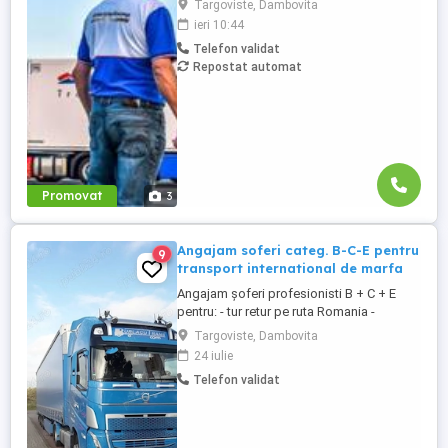
Targoviste, Dambovita
echipa Heisterkamp! Angajăm șoferi cu
ieri 10:44
sau fără experiență și echipaje pentru
Telefon validat
transport internațional. Beneficii: training
Repostat automat
de inițiere la începutul activității în cadrul
companiei; training ...
Promovat
3
Angajam soferi categ. B-C-E pentru
9
transport international de marfa
Angajam șoferi profesionisti B + C + E
pentru: - tur retur pe ruta Romania -
Scandinavia - comunitate intre
Targoviste, Dambovita
Scandinavia si Europa - in regim de
24 iulie
echipaj pe comunitate intre Scandinavia si
Telefon validat
Europa Oferim: - Pachet salarial format din
diurna zilnica, salariu de incadrare si
bonusuri - pentru transport ...