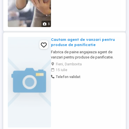
3
Cautam agent de vanzari pentru
produse de panificatie
Fabrica de paine angajeaza agent de
vanzari pentru produse de panificatie.
Locul unde se desfasoara munca: jud
Fieni, Dambovita
Dambovita,birou in loc. Fieni Necesita
15 iulie
deplasare pe teren. Sunt necesare
Telefon validat
experienta minima in vanzari si permis de
conducere categoria B. Asteptam CV-urile
dvs. la dresa de email ropanfieni ...