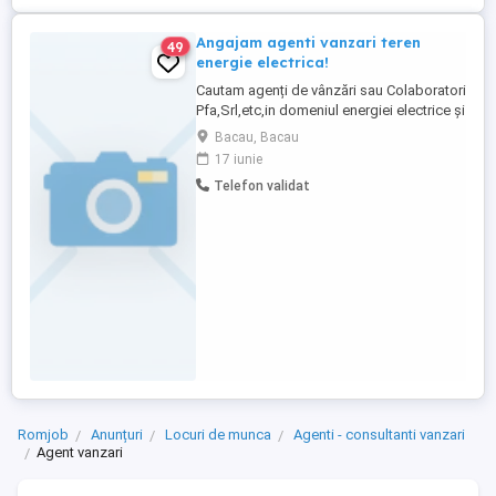
Angajam agenti vanzari teren
49
energie electrica!
Cautam agenți de vânzări sau Colaboratori
Pfa,Srl,etc,in domeniul energiei electrice și
a gazelor naturale!Studii medii,experienta
Bacau, Bacau
in vanzari-1an.Se ofera bonusuri
17 iunie
motivante(2500-100000ron), program
Telefon validat
flexibil, job ideal pentru cei care sunt in
căutarea unui loc de munca frumos, curat
si fara stres.Judetele:Bacau ...
Romjob
Anunțuri
Locuri de munca
Agenti - consultanti vanzari
Agent vanzari