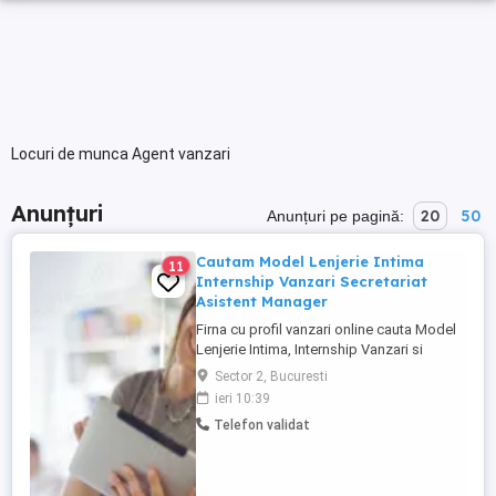
Locuri de munca Agent vanzari
Anunțuri
20
50
Anunțuri pe pagină:
Cautam Model Lenjerie Intima
11
Internship Vanzari Secretariat
Asistent Manager
Firna cu profil vanzari online cauta Model
Lenjerie Intima, Internship Vanzari si
Assstent Manager. Pe piata din 2006
Sector 2, Bucuresti
oferim Internship cu posibilitate de
ieri 10:39
angajare pe termen lung. Sediul central
Telefon validat
Inel 0 Bucuresti Sector 2 . Part, Full Time
sau Project Based. Internship Secretariat
Asistent Manager ...