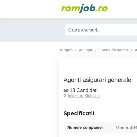
rom
job
.ro
Romjob
Anunțuri
Locuri de munca
A
agenti asigurari generale
13 Candidați
Ialomita
,
Slobozia
Specificații
Numele companiei
Generali 