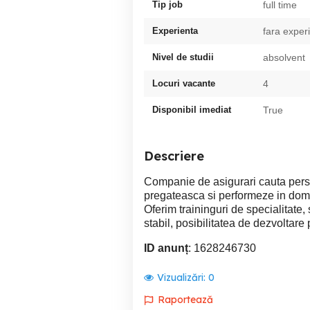
Tip job
full time
Experienta
fara exper
Nivel de studii
absolvent
Locuri vacante
4
Disponibil imediat
True
Descriere
Companie de asigurari cauta pers
pregateasca si performeze in dome
Oferim traininguri de specialitate,
stabil, posibilitatea de dezvoltare
ID anunț
: 1628246730
Vizualizări:
0
Raportează