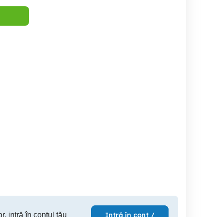
Agent de Asigurari Full
Time Part Time
Time Part Time
Slobozia
Slobozia
r, intră în contul tău
Intră în cont /