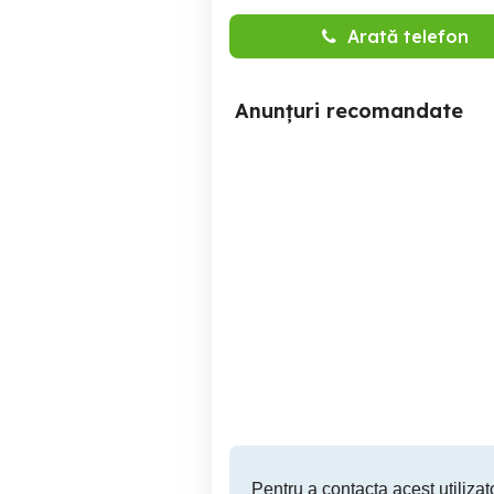
Arată telefon
Anunțuri recomandate
Angajam agenti vanzari
Agent de Asigurari Full
Door-to-Door
Slobozia
Pentru a contacta acest utilizato