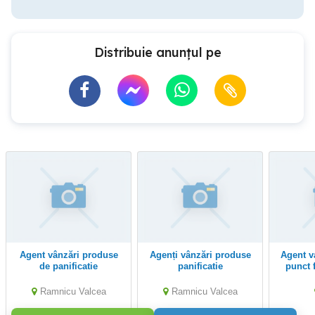
Distribuie anunțul pe
Agent vânzări produse
Agenți vânzări produse
Agent vanzator lucrator
de panificatie
panificatie
punct 
Ramnicu Valcea
Ramnicu Valcea