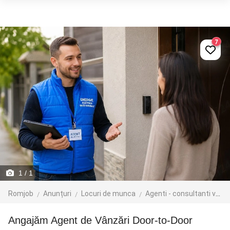
7
1
/ 1
Romjob
Anunțuri
Locuri de munca
Agenti - consultanti vanzari
Angajăm Agent de Vânzări Door-to-Door