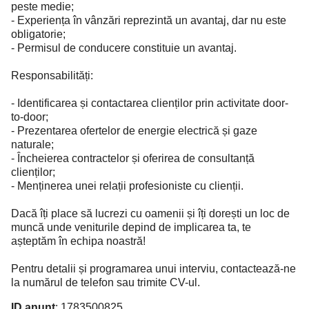
peste medie;
- Experiența în vânzări reprezintă un avantaj, dar nu este
obligatorie;
- Permisul de conducere constituie un avantaj.
Responsabilități:
- Identificarea și contactarea clienților prin activitate door-
to-door;
- Prezentarea ofertelor de energie electrică și gaze
naturale;
- Încheierea contractelor și oferirea de consultanță
clienților;
- Menținerea unei relații profesioniste cu clienții.
Dacă îți place să lucrezi cu oamenii și îți dorești un loc de
muncă unde veniturile depind de implicarea ta, te
așteptăm în echipa noastră!
Pentru detalii și programarea unui interviu, contactează-ne
la numărul de telefon sau trimite CV-ul.
ID anunț
: 1783500825