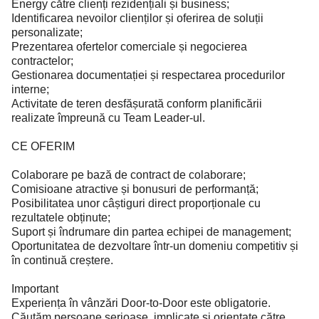
Energy către clienți rezidențiali și business;
Identificarea nevoilor clienților și oferirea de soluții
personalizate;
Prezentarea ofertelor comerciale și negocierea
contractelor;
Gestionarea documentației și respectarea procedurilor
interne;
Activitate de teren desfășurată conform planificării
realizate împreună cu Team Leader-ul.
CE OFERIM
Colaborare pe bază de contract de colaborare;
Comisioane atractive și bonusuri de performanță;
Posibilitatea unor câștiguri direct proporționale cu
rezultatele obținute;
Suport și îndrumare din partea echipei de management;
Oportunitatea de dezvoltare într-un domeniu competitiv și
în continuă creștere.
Important
Experiența în vânzări Door-to-Door este obligatorie.
Căutăm persoane serioase, implicate și orientate către