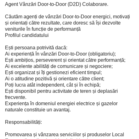
Agent Vânzări Door-to-Door (D2D) Colaborare.
Căutăm agenți de vânzări Door-to-Door energici, motivați
și orientați către rezultate, care doresc să își dezvolte
veniturile în funcție de performanță
Profilul candidatului
Ești persoana potrivită dacă:
Ai experiență în vânzări Door-to-Door (obligatoriu);
Ești ambițios, perseverent și orientat către performanță;
Ai excelente abilități de comunicare și negociere;
Ești organizat și îți gestionezi eficient timpul;
Ai o atitudine pozitivă și orientare către client;
Poți lucra atât independent, cât și în echipă;
Ești disponibil pentru activitate de teren și deplasări
frecvente.
Experiența în domeniul energiei electrice și gazelor
naturale constituie un avantaj.
Responsabilități:
Promovarea și vânzarea serviciilor și produselor Local