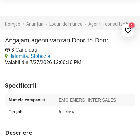
Romjob
Anunțuri
Locuri de munca
Agenti - consultanti vanzari
1
Angajam agenti vanzari Door-to-Door
3 Candidați
Ialomita
,
Slobozia
Valabil din 7/27/2026 12:06:16 PM
Specificații
Numele companiei
EMG ENERGI INTER SALES
Tip job
full time
Descriere