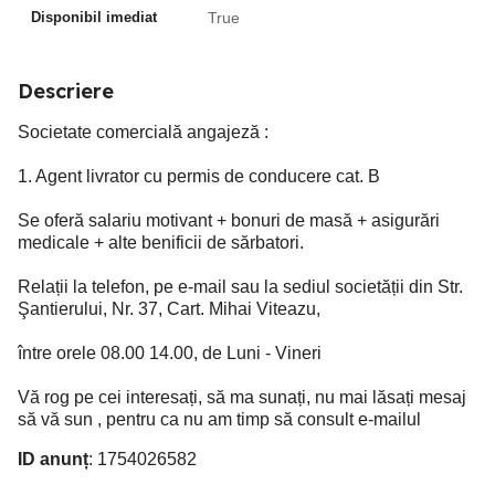
Disponibil imediat
True
Descriere
Societate comercială angajeză :
1. Agent livrator cu permis de conducere cat. B
Se oferă salariu motivant + bonuri de masă + asigurări
medicale + alte benificii de sărbatori.
Relații la telefon, pe e-mail sau la sediul societății din Str.
Şantierului, Nr. 37, Cart. Mihai Viteazu,
între orele 08.00 14.00, de Luni - Vineri
Vă rog pe cei interesați, să ma sunați, nu mai lăsați mesaj
să vă sun , pentru ca nu am timp să consult e-mailul
ID anunț
: 1754026582