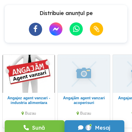
Distribuie anunțul pe
Angajez agent vanzari -
angajăm agent vanzari
Angaja
industria alimentara
acoperisuri
Buzau
Buzau
Sună
Mesaj