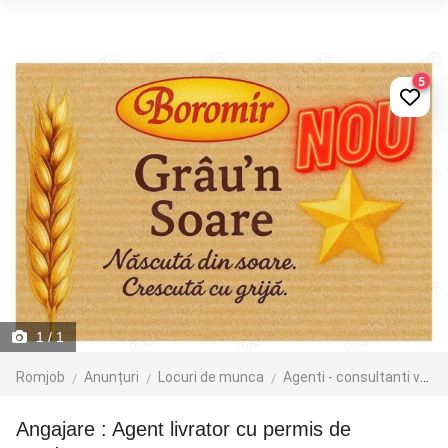
5
1
/ 1
Romjob
Anunțuri
Locuri de munca
Agenti - consultanti vanzari
Angajare : Agent livrator cu permis de