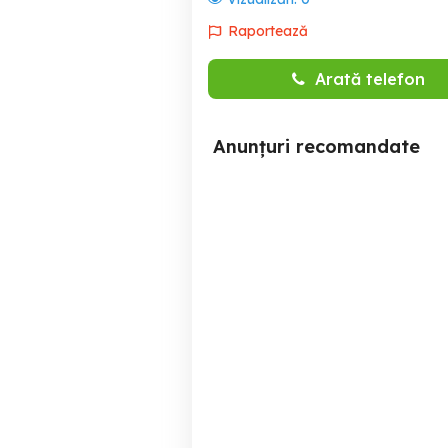
Raportează
Arată telefon
Anunțuri recomandate
Agent vanzari- echipament
Transformă-ți ambiția într-
tehnic
un
Brasov