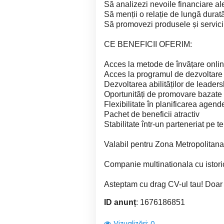
Să analizezi nevoile financiare al
Să menții o relație de lungă durată 
Să promovezi produsele și servicii
CE BENEFICII OFERIM:
Acces la metode de învățare online
Acces la programul de dezvoltar
Dezvoltarea abilităților de leade
Oportunități de promovare bazate p
Flexibilitate în planificarea agen
Pachet de beneficii atractiv
Stabilitate într-un parteneriat pe 
Valabil pentru Zona Metropolita
Companie multinationala cu istori
Asteptam cu drag CV-ul tau! Doar ap
ID anunț
: 1676186851
Vizualizări:
0