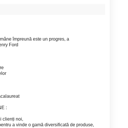
rămâne împreună este un progres, a
enry Ford
re
elor
acalaureat
E :
 clienți noi,
 pentru a vinde o gamă diversificată de produse,