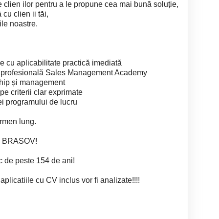
e clien ilor pentru a le propune cea mai bună soluție,
cu clien ii tăi,
le noastre.
 cu aplicabilitate practică imediată
e profesională Sales Management Academy
rship și management
e criterii clar exprimate
dei programului de lucru
termen lung.
na BRASOV!
c de peste 154 de ani!
licatiile cu CV inclus vor fi analizate!!!!