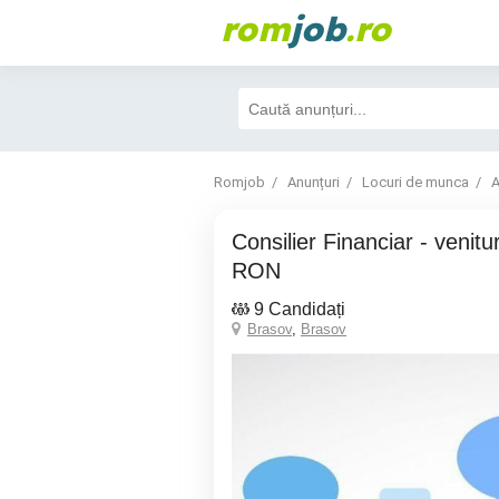
rom
job
.ro
Romjob
Anunțuri
Locuri de munca
A
Consilier Financiar - venituri 5000 - 10000
RON
9 Candidați
Brasov
,
Brasov