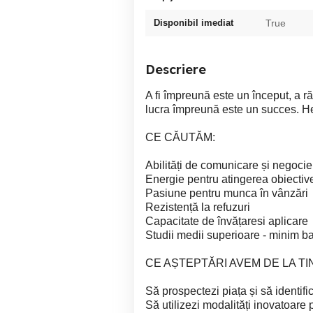
Disponibil imediat
True
Descriere
A fi împreună este un început, a 
lucra împreună este un succes. H
CE CĂUTĂM:
Abilități de comunicare și negocie
Energie pentru atingerea obiectiv
Pasiune pentru munca în vânzări
Rezistență la refuzuri
Capacitate de învățaresi aplicare
Studii medii superioare - minim b
CE AȘTEPTĂRI AVEM DE LA TIN
Să prospectezi piața și să identifici
Să utilizezi modalități inovatoare