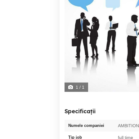
1
/ 1
Specificații
Numele companiei
AMBITION
Tip job
full time