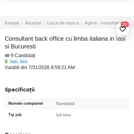
Romjob
Anunțuri
Locuri de munca
Agenti - consultanti vanzari
20
Consultant back office cu limba italiana in Iasi
si Bucuresti
9 Candidați
Iasi
,
Iasi
Valabil din 7/31/2026 8:59:21 AM
Specificații
Numele companiei
Randstad
Tip job
full time