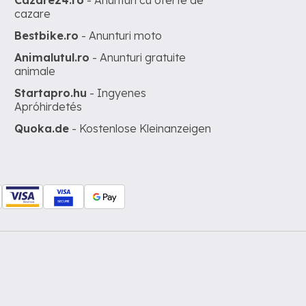
Cazare24.ro
- Anunturi cu oferte de
cazare
Bestbike.ro
- Anunturi moto
Animalutul.ro
- Anunturi gratuite
animale
Startapro.hu
- Ingyenes
Apróhirdetés
Quoka.de
- Kostenlose Kleinanzeigen