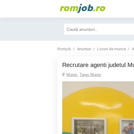
rom
job
.ro
Romjob
Anunțuri
Locuri de munca
A
Recrutare agenti judetul M
Mures
,
Targu Mures