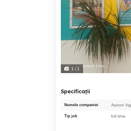
1
/ 1
Specificații
Numele companiei
Asirom Vig
Tip job
full time