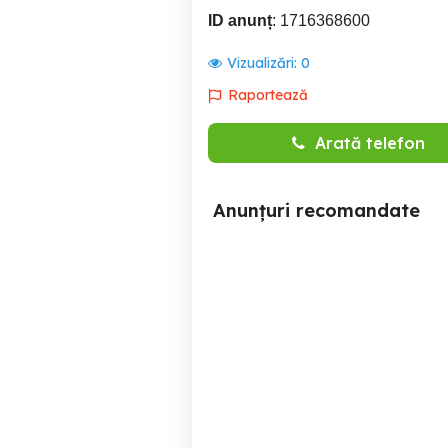
ID anunț
: 1716368600
Vizualizări:
0
Raportează
Arată telefon
Anunțuri recomandate
SC GLIANA IMPEX SRL
Angajeaza Agent de
vanzari cu deplasare in
tara
Targu Mures