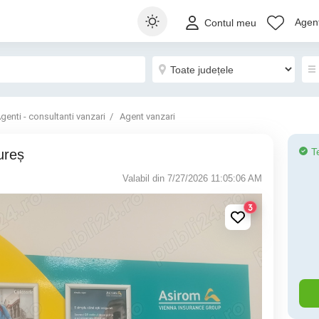
Agenț
Contul meu
genti - consultanti vanzari
Agent vanzari
T
ureș
Valabil din 7/27/2026 11:05:06 AM
3