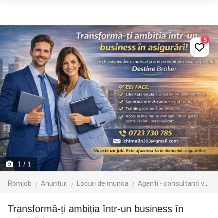
5
1
/ 1
Romjob
Anunțuri
Locuri de munca
Agenti - consultanti vanzari
Transformă-ți ambiția într-un business în