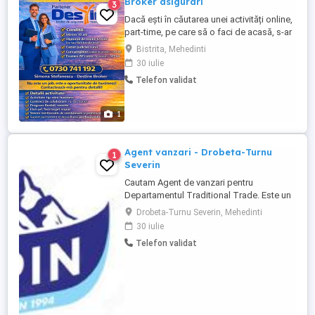
Broker asigurari
3
Dacă ești în căutarea unei activități online,
part-time, pe care să o faci de acasă, s-ar
putea să te intereseze. Colaborez cu
Bistrita, Mehedinti
Destine Holding și extindem echipa.
30 iulie
Oferim training, suport și un program
Telefon validat
flexibil. Nu este pentru îmbogățire rapidă ,
ci pentru cei care vor ceva stabil, pe
termen mediu-lung. Detalii ...
1
Agent vanzari - Drobeta-Turnu
1
Severin
Cautam Agent de vanzari pentru
Departamentul Traditional Trade. Este un
full time job, iar vanzarea se face in sistem
Drobeta-Turnu Severin, Mehedinti
Van Sale. Chiar daca produsul principal
30 iulie
este inghetata, avem in portofoliu peste
Telefon validat
100 de alte produse proaspete si
congelate (produse de patiserie si
semipreparate) care ne asigura
continuitate ...