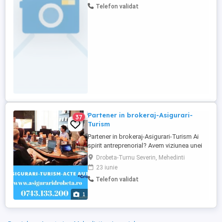
Telefon validat
întreținerea automatelor de bauturi calde. -
Igienizarea automatelor și buna
funcționare a acestora. - ...
Partener in brokeraj-Asigurari-
37
Turism
Partener in brokeraj-Asigurari-Turism Ai
spirit antreprenorial? Avem viziunea unei
afaceri de succes în care parteneriatul cu
Drobeta-Turnu Severin, Mehedinti
tine înseamnă sprijin permanent, astfel
23 iunie
încât tu să te poți concentra pe portofoliul
Telefon validat
de clienți și pe propria rețea de
colaboratori, în vederea creșterii
1
business-ului tău. Iți ...