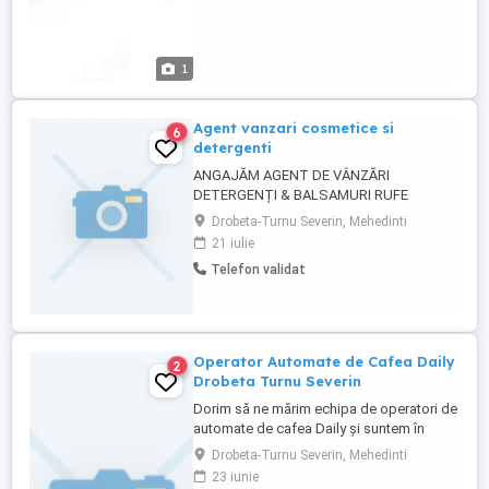
1
Agent vanzari cosmetice si
6
detergenti
ANGAJĂM AGENT DE VÂNZĂRI
DETERGENȚI & BALSAMURI RUFE
Suntem producător român de detergenți
Drobeta-Turnu Severin, Mehedinti
și balsamuri de rufe, în plină dezvoltare, și
21 iulie
căutăm un Agent de Vânzări motivat,
Telefon validat
orientat spre rezultate, care să ne
reprezinte produsele pe piață.
Responsabilități: Promovarea și vânzarea
detergenților ...
Operator Automate de Cafea Daily
2
Drobeta Turnu Severin
Dorim să ne mărim echipa de operatori de
automate de cafea Daily și suntem în
căutare de colegi dornici să ni se alăture.
Drobeta-Turnu Severin, Mehedinti
ATRIBUTIILE ANGAJATULUI: - Asigură
23 iunie
diagnosticarea, repararea, alimentarea și