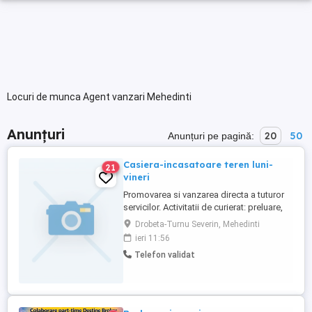
Locuri de munca Agent vanzari Mehedinti
Anunțuri
20
50
Anunțuri pe pagină:
Casiera-incasatoare teren luni-
21
vineri
Promovarea si vanzarea directa a tuturor
servicilor. Activitatii de curierat: preluare,
transport si livrare documente plicuri.
Drobeta-Turnu Severin, Mehedinti
Respectarea termenelor de livrare stabilite
ieri 11:56
sau dispuse de catre superiorii ierarhici.
Telefon validat
Incasarea la domiciliul abonatilor sumele
reprezentand contravaloarea serviciilor
furnizate ...