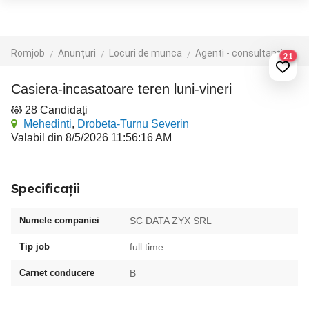
Romjob
Anunțuri
Locuri de munca
Agenti - consultanti vanzari
21
Casiera-incasatoare teren luni-vineri
28 Candidați
Mehedinti
,
Drobeta-Turnu Severin
Valabil din 8/5/2026 11:56:16 AM
Specificații
Numele companiei
SC DATA ZYX SRL
Tip job
full time
Carnet conducere
B