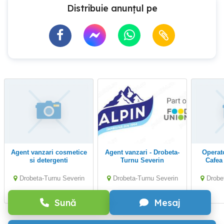
Distribuie anunțul pe
Agent vanzari cosmetice
Agent vanzari - Drobeta-
Operator Automate de
si detergenti
Turnu Severin
Cafea
Tu
Drobeta-Turnu Severin
Drobeta-Turnu Severin
Drobe
Sună
Mesaj