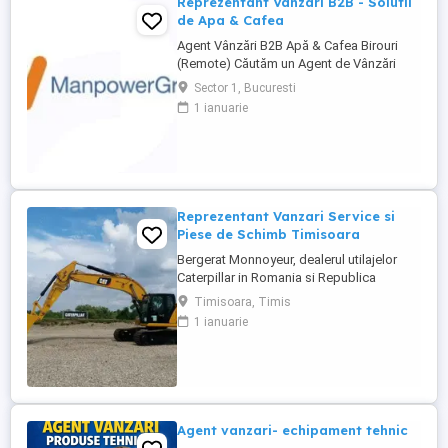
Reprezentant Vanzari B2B - Solutii
de Apa & Cafea
Agent Vânzări B2B Apă & Cafea Birouri
(Remote) Căutăm un Agent de Vânzări
B2B motivat, orientat spre rezultate, pentru
Sector 1, Bucuresti
promovarea soluțiilor de apă și cafea
1 ianuarie
dedicate mediului office. Zonă
disponibilă: București Mod de lucru:
Remote, cu prezență la birou o dată ...
Reprezentant Vanzari Service si
Piese de Schimb Timisoara
Bergerat Monnoyeur, dealerul utilajelor
Caterpillar in Romania si Republica
Moldova, angajeaza Reprezentant Vanzari
Timisoara, Timis
Service si Piese de Schimb, pentru divizia
1 ianuarie
de utilaje. Cerinte: Studii superioare în
domeniul tehnic; Experiență în vânzări
tehnice de minim 3 ani, ...
Agent vanzari- echipament tehnic