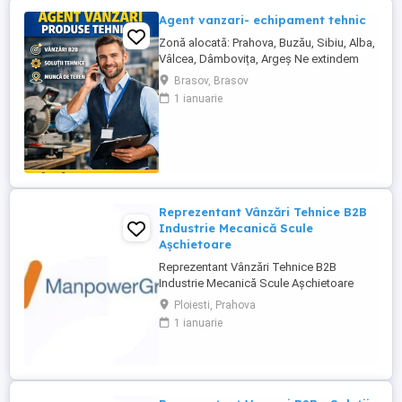
Agent vanzari- echipament tehnic
Zonă alocată: Prahova, Buzău, Sibiu, Alba,
Vâlcea, Dâmbovița, Argeș Ne extindem
echipa de vânzări și căutăm un Agent
Brasov, Brasov
Vânzări Soluții Tehnice, orientat către
1 ianuarie
rezultate, cu experiență în vânzări B2B și
interes pentru domeniul tehnic. Candidatul
ideal Abilități excelente de comunicare și
negociere Capacitate ...
Reprezentant Vânzări Tehnice B2B
Industrie Mecanică Scule
Așchietoare
Reprezentant Vânzări Tehnice B2B
Industrie Mecanică Scule Așchietoare
Companie specializată în importul și
Ploiesti, Prahova
distribuția de scule așchietoare și
1 ianuarie
echipamente industriale din Europa,
utilizate în procese de prelucrare
mecanică de precizie, caută 2
Reprezentanți de Vânzări Tehnice pentru
dezvoltarea ...