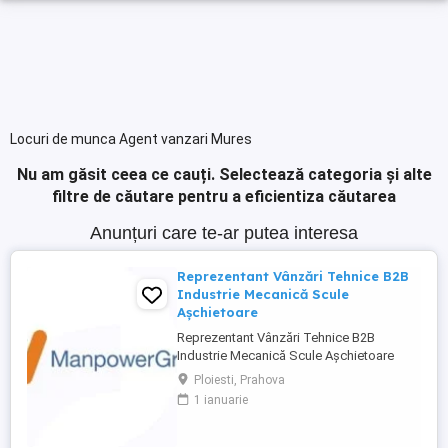
Locuri de munca Agent vanzari Mures
Nu am găsit ceea ce cauți.
Selectează categoria și alte
filtre de căutare pentru a eficientiza căutarea
Anunțuri care te-ar putea interesa
Reprezentant Vânzări Tehnice B2B
Industrie Mecanică Scule
Așchietoare
Reprezentant Vânzări Tehnice B2B
Industrie Mecanică Scule Așchietoare
Companie specializată în importul și
Ploiesti, Prahova
distribuția de scule așchietoare și
1 ianuarie
echipamente industriale din Europa,
utilizate în procese de prelucrare
mecanică de precizie, caută 2