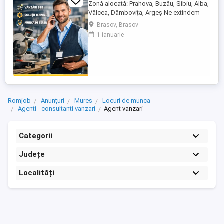
Zonă alocată: Prahova, Buzău, Sibiu, Alba,
Vâlcea, Dâmbovița, Argeș Ne extindem
echipa de vânzări și căutăm un Agent
Brasov, Brasov
Vânzări Soluții Tehnice, orientat către
1 ianuarie
rezultate, cu experiență în vânzări B2B și
interes pentru domeniul tehnic. Candidatul
ideal Abilități excelente de comunicare și
negociere Capacitate ...
Romjob
Anunțuri
Mures
Locuri de munca
Agenti - consultanti vanzari
Agent vanzari
Categorii
Județe
Localități