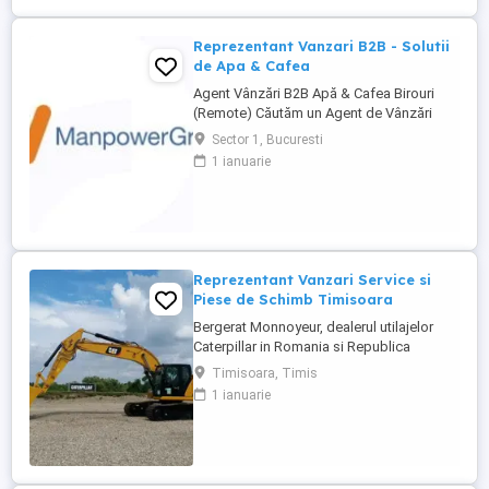
Reprezentanți de Vânzări Tehnice pentru
dezvoltarea ...
Reprezentant Vanzari B2B - Solutii
de Apa & Cafea
Agent Vânzări B2B Apă & Cafea Birouri
(Remote) Căutăm un Agent de Vânzări
B2B motivat, orientat spre rezultate, pentru
Sector 1, Bucuresti
promovarea soluțiilor de apă și cafea
1 ianuarie
dedicate mediului office. Zonă
disponibilă: București Mod de lucru:
Remote, cu prezență la birou o dată ...
Reprezentant Vanzari Service si
Piese de Schimb Timisoara
Bergerat Monnoyeur, dealerul utilajelor
Caterpillar in Romania si Republica
Moldova, angajeaza Reprezentant Vanzari
Timisoara, Timis
Service si Piese de Schimb, pentru divizia
1 ianuarie
de utilaje. Cerinte: Studii superioare în
domeniul tehnic; Experiență în vânzări
tehnice de minim 3 ani, ...