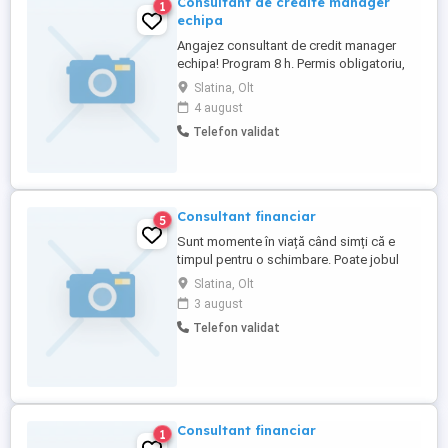
Consultant de credite manager
1
echipa
Angajez consultant de credit manager
echipa! Program 8 h. Permis obligatoriu,
cat B.
Slatina, Olt
4 august
Telefon validat
Consultant financiar
5
Sunt momente în viață când simți că e
timpul pentru o schimbare. Poate jobul
sau venitul nu mai aduc liniștea și
Slatina, Olt
siguranța pe care le meriți. Poate vrei mai
3 august
multă autonomie și control asupra
Telefon validat
timpului tău. Dacă simți că e momentul să
explorezi o alternativă, hai să vorbim 15
minute fără presiune, doar ...
Consultant financiar
1