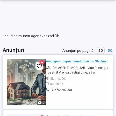
Locuri de munca Agent vanzari Olt
Anunțuri
20
50
Anunțuri pe pagină:
Angajam agent imobiliar in Slatina
6
Căutăm AGENT IMOBILIAR - vino în echipa
noastră! Vrei să câștigi bine, să ai
program flexibil și să lucrezi într-un
Slatina, Olt
domeniu dinamic? Acum e momentul!
azi 10:34
Cerințe: Abilități bune de comunicare
Telefon validat
Seriozitate și dorință de muncă Permis
auto constituie avantaj Experiența NU este
obligatorie ...
1