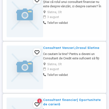
Știai că rolul unui consultant financiar nu
este despre vânzări, ci despre oameni? În
fiecare zi, ajutăm familii să fie pregătite
Slatina, Olt
pentru neprevăzut. Construim planuri de
3 august
siguranță pentru sănătate, viață și viitorul
Telefon validat
copiilor. Educație financiară reală Impact
în viețile oamenilor Dezvoltare ...
Consultant Vanzari,Orasul Slatina
Ce cautam la tine? Pentru a deveni un
Consultant de Credit este suficient să fiți
comunicativi și ambițioși, indiferent de
Slatina, Olt
varsta, sex, studii sau experiență. Ce va
3 august
trebui sa faci ? Oferă consultanță clienților
Telefon validat
în alegerea celui mai potrivit tip de credit;
Responsabili pentru colectarea ratelor ...
Consultant financiar| Oportunitate
1
de carieră