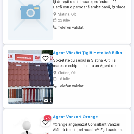
Îți dorești o schimbare profesională?
Dacă ești o persoană ambițioasă, îți place
să lucrezi cu oamenii și vrei să îți
Slatina, Olt
construiești o carieră cu perspective reale
22 iulie
de dezvoltare, mi-ar plăcea să discutăm.
Telefon validat
Ce vei găsi în echipa mea: Training
complet, indiferent de experiența
anterioară; Sprijin ...
Agent Vânzări Țiglă Metalică Bilka
Societate cu sediul in Slatina -Olt , isi
mareste echipa si cauta un Agent de
vanzari dedicat si orientat spre rezultate,
Slatina, Olt
pentru promovarea si comercializarea
18 iulie
tiglei metalice si a accesoriilor aferente.
Telefon validat
Responsabilitati: Identificarea si
dezvoltarea protofoliului de clienti
(persoane fizice si ...
1
Agent Vanzari Orange
75
*Orange angajează! Consultant Vânzări
Alătură-te echipei noastre!* Ești pasionat