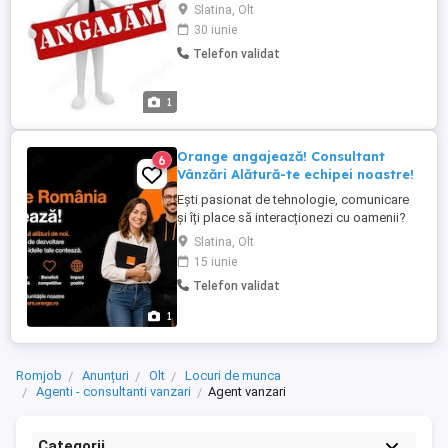
de tehnologie, comunicare și îți place să
Slatina, Olt
interacționezi cu oamenii? Atunci avem
30 iunie
locul perfect pentru tine! *Locație: Slatina
Telefon validat
Olt *Tip job:* Full-time Part-time
*Departament:* Vânzări D2D *Profilul
candidatului ...
1
Orange angajează! Consultant
6
Vânzări Alătură-te echipei noastre!
Ești pasionat de tehnologie, comunicare
și îți place să interacționezi cu oamenii?
Atunci avem locul perfect pentru tine!
Slatina, Olt
*Locație: Slatina Olt *Tip job:* Full-time
15 iunie
Part-time *Departament:* Vânzări D2D
Telefon validat
*Profilul candidatului ideal:* - Abilități
excelente de comunicare și negociere -
1
Orientare ...
Romjob
Anunțuri
Olt
Locuri de munca
Agenti - consultanti vanzari
Agent vanzari
Categorii