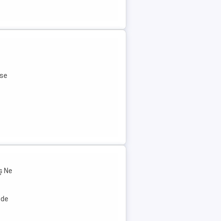
ese
ș Ne
 de