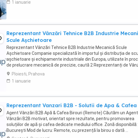
1 ianuarie
Reprezentant Vânzări Tehnice B2B Industrie Mecan
Scule Așchietoare
Reprezentant Vânzări Tehnice B2B Industrie Mecanică Scule
Așchietoare Companie specializată în importul și distribuția de sc
așchietoare și echipamente industriale din Europa, utilizate în pro
de prelucrare mecanică de precizie, caută 2 Reprezentanți de Vân
Tehnice pentru dezvoltarea ...
Ploiesti, Prahova
1 ianuarie
Reprezentant Vanzari B2B - Solutii de Apa & Cafea
Agent Vânzări B2B Apă & Cafea Birouri (Remote) Căutăm un Agent
Vânzări B2B motivat, orientat spre rezultate, pentru promovarea
soluțiilor de apă și cafea dedicate mediului office. Zonă disponibilă:
București Mod de lucru: Remote, cu prezență la birou o dată ...