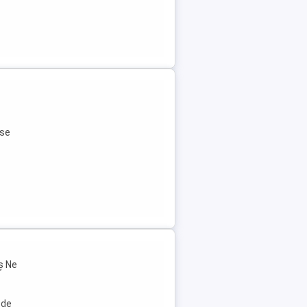
ese
ș Ne
 de