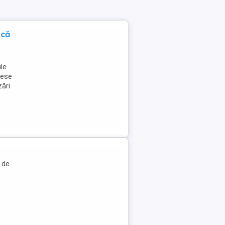
ică
ule
cese
zări
 de