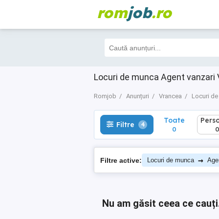
rom
job
.ro
Toate
Perso
Filtre
4
0
0
Locuri de munca Agent vanzari
Romjob
Anunțuri
Vrancea
Locuri d
Toate
Pers
Filtre
4
0
→
Filtre active:
Locuri de munca
Age
Nu am găsit ceea ce cauți