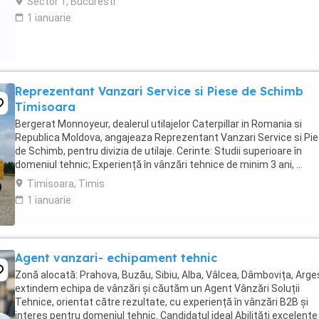
Sector 1, Bucuresti
1 ianuarie
Reprezentant Vanzari Service si Piese de Schimb
Timisoara
Bergerat Monnoyeur, dealerul utilajelor Caterpillar in Romania si
Republica Moldova, angajeaza Reprezentant Vanzari Service si Pi
de Schimb, pentru divizia de utilaje. Cerinte: Studii superioare în
domeniul tehnic; Experiență în vânzări tehnice de minim 3 ani, ...
Timisoara, Timis
1 ianuarie
Agent vanzari- echipament tehnic
Zonă alocată: Prahova, Buzău, Sibiu, Alba, Vâlcea, Dâmbovița, Arge
extindem echipa de vânzări și căutăm un Agent Vânzări Soluții
Tehnice, orientat către rezultate, cu experiență în vânzări B2B și
interes pentru domeniul tehnic. Candidatul ideal Abilități excelente