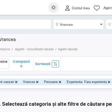
ane
Companii
Sortează
Agenț
Contul meu
0
 Vrancea
e munca
Agenti - consultanti vanzari
Agent vanzari
oane
Companii
Sortează
0
0
nt vanzari
Vrancea
Persoane
Experienta: Fara experienta
.
Selectează categoria și alte filtre de căutare pe