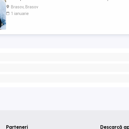
comunicare și negociere Capacitate ...
Brasov, Brasov
1 ianuarie
Parteneri
Descarcă ap