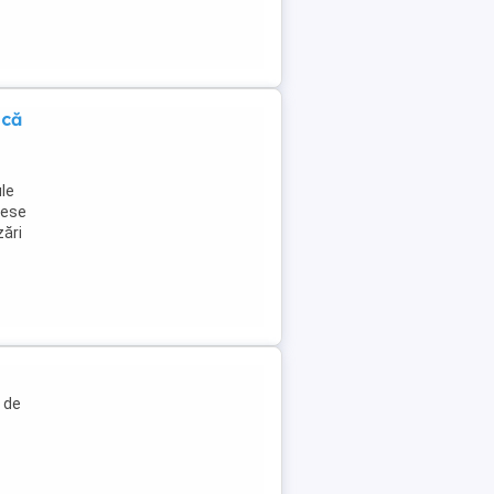
ică
ule
cese
zări
 de