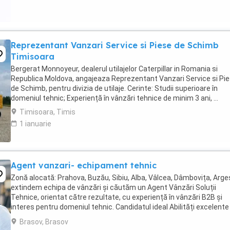
Reprezentant Vanzari Service si Piese de Schimb
Timisoara
Bergerat Monnoyeur, dealerul utilajelor Caterpillar in Romania si
Republica Moldova, angajeaza Reprezentant Vanzari Service si Pi
de Schimb, pentru divizia de utilaje. Cerinte: Studii superioare în
domeniul tehnic; Experiență în vânzări tehnice de minim 3 ani, ...
Timisoara, Timis
1 ianuarie
Agent vanzari- echipament tehnic
Zonă alocată: Prahova, Buzău, Sibiu, Alba, Vâlcea, Dâmbovița, Arge
extindem echipa de vânzări și căutăm un Agent Vânzări Soluții
Tehnice, orientat către rezultate, cu experiență în vânzări B2B și
interes pentru domeniul tehnic. Candidatul ideal Abilități excelente
comunicare și negociere Capacitate ...
Brasov, Brasov