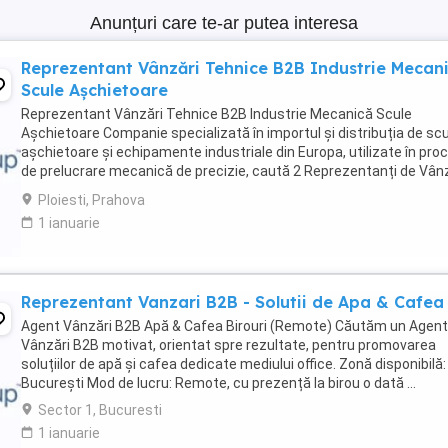
Anunțuri care te-ar putea interesa
Reprezentant Vânzări Tehnice B2B Industrie Mecan
Scule Așchietoare
Reprezentant Vânzări Tehnice B2B Industrie Mecanică Scule
Așchietoare Companie specializată în importul și distribuția de sc
așchietoare și echipamente industriale din Europa, utilizate în pro
de prelucrare mecanică de precizie, caută 2 Reprezentanți de Vân
Tehnice pentru dezvoltarea ...
Ploiesti, Prahova
1 ianuarie
Reprezentant Vanzari B2B - Solutii de Apa & Cafea
Agent Vânzări B2B Apă & Cafea Birouri (Remote) Căutăm un Agent
Vânzări B2B motivat, orientat spre rezultate, pentru promovarea
soluțiilor de apă și cafea dedicate mediului office. Zonă disponibilă:
București Mod de lucru: Remote, cu prezență la birou o dată ...
Sector 1, Bucuresti
1 ianuarie