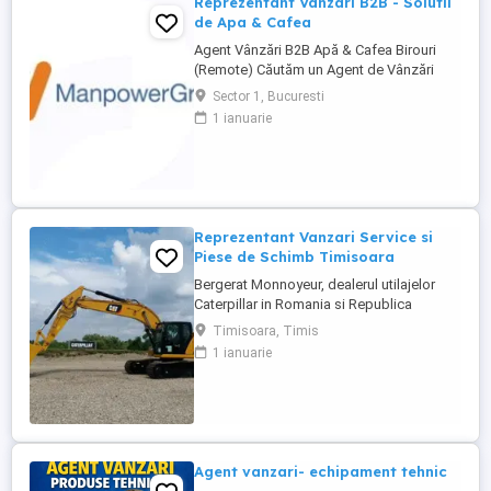
Reprezentant Vanzari B2B - Solutii
de Apa & Cafea
Agent Vânzări B2B Apă & Cafea Birouri
(Remote) Căutăm un Agent de Vânzări
B2B motivat, orientat spre rezultate, pentru
Sector 1, Bucuresti
promovarea soluțiilor de apă și cafea
1 ianuarie
dedicate mediului office. Zonă
disponibilă: București Mod de lucru:
Remote, cu prezență la birou o dată ...
Reprezentant Vanzari Service si
Piese de Schimb Timisoara
Bergerat Monnoyeur, dealerul utilajelor
Caterpillar in Romania si Republica
Moldova, angajeaza Reprezentant Vanzari
Timisoara, Timis
Service si Piese de Schimb, pentru divizia
1 ianuarie
de utilaje. Cerinte: Studii superioare în
domeniul tehnic; Experiență în vânzări
tehnice de minim 3 ani, ...
Agent vanzari- echipament tehnic