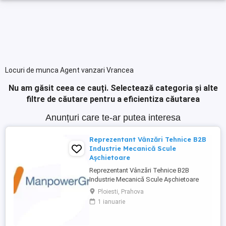
Locuri de munca Agent vanzari Vrancea
Nu am găsit ceea ce cauți.
Selectează categoria și alte
filtre de căutare pentru a eficientiza căutarea
Anunțuri care te-ar putea interesa
Reprezentant Vânzări Tehnice B2B
Industrie Mecanică Scule
Așchietoare
Reprezentant Vânzări Tehnice B2B
Industrie Mecanică Scule Așchietoare
Companie specializată în importul și
Ploiesti, Prahova
distribuția de scule așchietoare și
1 ianuarie
echipamente industriale din Europa,
utilizate în procese de prelucrare
mecanică de precizie, caută 2