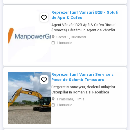
Reprezentanți de Vânzări Tehnice pentru
dezvoltarea ...
Reprezentant Vanzari B2B - Solutii
de Apa & Cafea
Agent Vânzări B2B Apă & Cafea Birouri
(Remote) Căutăm un Agent de Vânzări
B2B motivat, orientat spre rezultate, pentru
Sector 1, Bucuresti
promovarea soluțiilor de apă și cafea
1 ianuarie
dedicate mediului office. Zonă
disponibilă: București Mod de lucru:
Remote, cu prezență la birou o dată ...
Reprezentant Vanzari Service si
Piese de Schimb Timisoara
Bergerat Monnoyeur, dealerul utilajelor
Caterpillar in Romania si Republica
Moldova, angajeaza Reprezentant Vanzari
Timisoara, Timis
Service si Piese de Schimb, pentru divizia
1 ianuarie
de utilaje. Cerinte: Studii superioare în
domeniul tehnic; Experiență în vânzări
tehnice de minim 3 ani, ...