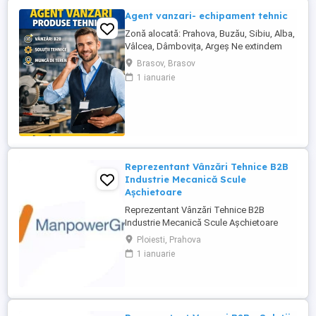
Agent vanzari- echipament tehnic
Zonă alocată: Prahova, Buzău, Sibiu, Alba,
Vâlcea, Dâmbovița, Argeș Ne extindem
echipa de vânzări și căutăm un Agent
Brasov, Brasov
Vânzări Soluții Tehnice, orientat către
1 ianuarie
rezultate, cu experiență în vânzări B2B și
interes pentru domeniul tehnic. Candidatul
ideal Abilități excelente de comunicare și
negociere Capacitate ...
Reprezentant Vânzări Tehnice B2B
Industrie Mecanică Scule
Așchietoare
Reprezentant Vânzări Tehnice B2B
Industrie Mecanică Scule Așchietoare
Companie specializată în importul și
Ploiesti, Prahova
distribuția de scule așchietoare și
1 ianuarie
echipamente industriale din Europa,
utilizate în procese de prelucrare
mecanică de precizie, caută 2
Reprezentanți de Vânzări Tehnice pentru
dezvoltarea ...