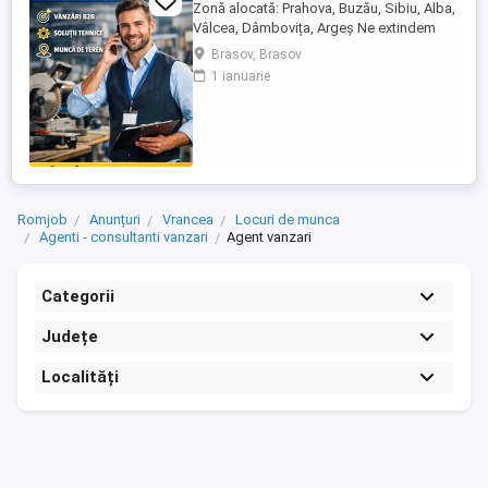
Zonă alocată: Prahova, Buzău, Sibiu, Alba,
Vâlcea, Dâmbovița, Argeș Ne extindem
echipa de vânzări și căutăm un Agent
Brasov, Brasov
Vânzări Soluții Tehnice, orientat către
1 ianuarie
rezultate, cu experiență în vânzări B2B și
interes pentru domeniul tehnic. Candidatul
ideal Abilități excelente de comunicare și
negociere Capacitate ...
Romjob
Anunțuri
Vrancea
Locuri de munca
Agenti - consultanti vanzari
Agent vanzari
Categorii
Județe
Localități