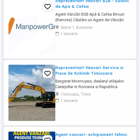
Reprezentant Vanzari B2B - Solutii
de Apa & Cafea
Agent Vânzări B2B Apă & Cafea Birouri
(Remote) Căutăm un Agent de Vânzări
B2B motivat, orientat spre rezultate, pentru
Sector 1, Bucuresti
promovarea soluțiilor de apă și cafea
1 ianuarie
dedicate mediului office. Zonă
disponibilă: București Mod de lucru:
Remote, cu prezență la birou o dată ...
Reprezentant Vanzari Service si
Piese de Schimb Timisoara
Bergerat Monnoyeur, dealerul utilajelor
Caterpillar in Romania si Republica
Moldova, angajeaza Reprezentant Vanzari
Timisoara, Timis
Service si Piese de Schimb, pentru divizia
1 ianuarie
de utilaje. Cerinte: Studii superioare în
domeniul tehnic; Experiență în vânzări
tehnice de minim 3 ani, ...
Agent vanzari- echipament tehnic