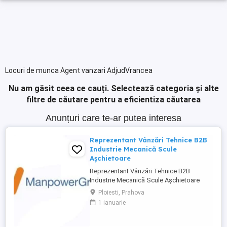
Locuri de munca Agent vanzari AdjudVrancea
Nu am găsit ceea ce cauți.
Selectează categoria și alte
filtre de căutare pentru a eficientiza căutarea
Anunțuri care te-ar putea interesa
Reprezentant Vânzări Tehnice B2B
Industrie Mecanică Scule
Așchietoare
Reprezentant Vânzări Tehnice B2B
Industrie Mecanică Scule Așchietoare
Companie specializată în importul și
Ploiesti, Prahova
distribuția de scule așchietoare și
1 ianuarie
echipamente industriale din Europa,
utilizate în procese de prelucrare
mecanică de precizie, caută 2