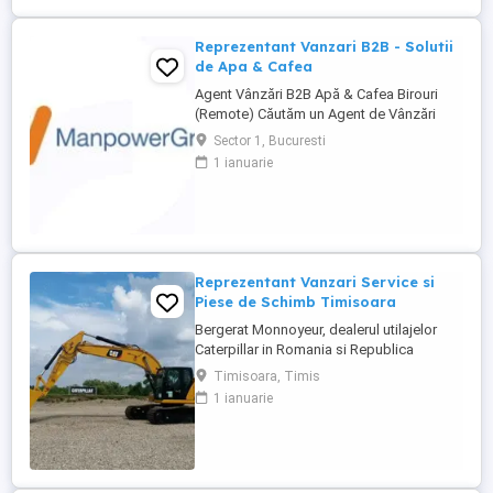
Reprezentanți de Vânzări Tehnice pentru
dezvoltarea ...
Reprezentant Vanzari B2B - Solutii
de Apa & Cafea
Agent Vânzări B2B Apă & Cafea Birouri
(Remote) Căutăm un Agent de Vânzări
B2B motivat, orientat spre rezultate, pentru
Sector 1, Bucuresti
promovarea soluțiilor de apă și cafea
1 ianuarie
dedicate mediului office. Zonă
disponibilă: București Mod de lucru:
Remote, cu prezență la birou o dată ...
Reprezentant Vanzari Service si
Piese de Schimb Timisoara
Bergerat Monnoyeur, dealerul utilajelor
Caterpillar in Romania si Republica
Moldova, angajeaza Reprezentant Vanzari
Timisoara, Timis
Service si Piese de Schimb, pentru divizia
1 ianuarie
de utilaje. Cerinte: Studii superioare în
domeniul tehnic; Experiență în vânzări
tehnice de minim 3 ani, ...