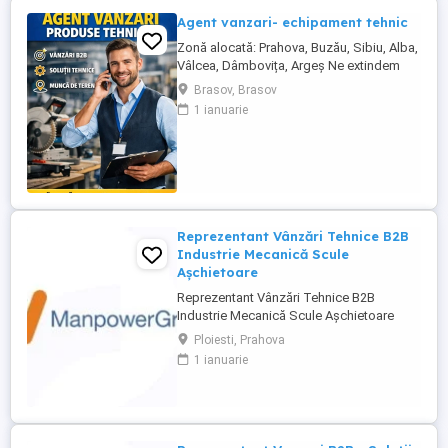
Agent vanzari- echipament tehnic
Zonă alocată: Prahova, Buzău, Sibiu, Alba,
Vâlcea, Dâmbovița, Argeș Ne extindem
echipa de vânzări și căutăm un Agent
Brasov, Brasov
Vânzări Soluții Tehnice, orientat către
1 ianuarie
rezultate, cu experiență în vânzări B2B și
interes pentru domeniul tehnic. Candidatul
ideal Abilități excelente de comunicare și
negociere Capacitate ...
Reprezentant Vânzări Tehnice B2B
Industrie Mecanică Scule
Așchietoare
Reprezentant Vânzări Tehnice B2B
Industrie Mecanică Scule Așchietoare
Companie specializată în importul și
Ploiesti, Prahova
distribuția de scule așchietoare și
1 ianuarie
echipamente industriale din Europa,
utilizate în procese de prelucrare
mecanică de precizie, caută 2
Reprezentanți de Vânzări Tehnice pentru
dezvoltarea ...