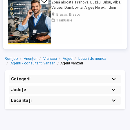
Zonă alocată: Prahova, Buzău, Sibiu, Alba,
Vâlcea, Dâmbovița, Argeș Ne extindem
echipa de vânzări și căutăm un Agent
Brasov, Brasov
Vânzări Soluții Tehnice, orientat către
1 ianuarie
rezultate, cu experiență în vânzări B2B și
interes pentru domeniul tehnic. Candidatul
ideal Abilități excelente de comunicare și
negociere Capacitate ...
Romjob
Anunțuri
Vrancea
Adjud
Locuri de munca
Agenti - consultanti vanzari
Agent vanzari
Categorii
Județe
Localități