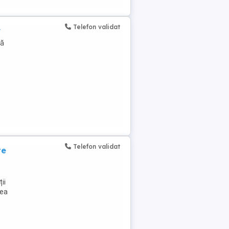
Telefon validat
r
să
Telefon validat
te
ii
rea