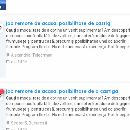
1
job remote de acasa. posibilitate de castig
Cauți o modalitate de a obține un venit suplimentar? Am descoperi
companie nouă, aflată în dezvoltare, care oferă produse de îngrijire
frumusețe și pentru casă, precum și posibilitatea unei colaborări
flexibile. Program flexibil. Nu este necesară experiența. Poți începe 
ritmul tău. Beneficiezi ...
Alexandria, Teleorman
azi 14:15
job remote de acasa. posibilitate de a castiga
1
Cauți o modalitate de a obține un venit suplimentar? Am descoperi
companie nouă, aflată în dezvoltare, care oferă produse de îngrijire
frumusețe și pentru casă, precum și posibilitatea unei colaborări
flexibile. Program flexibil. Nu este necesară experiența. Poți începe 
ritmul tău. Beneficiezi ...
Sector 5, Bucuresti
azi 14:13