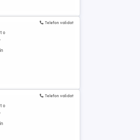
Telefon validat
t o
,
în
Telefon validat
t o
,
în