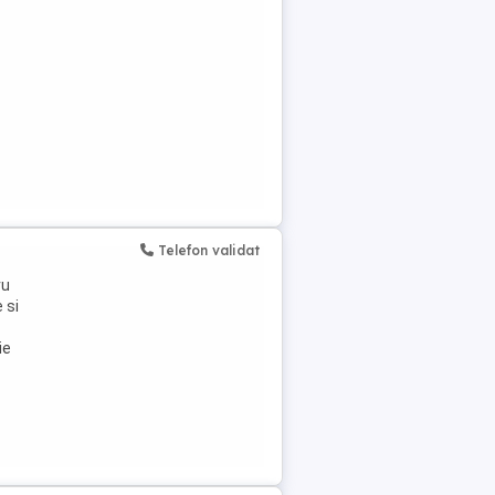
Telefon validat
ru
 si
ie