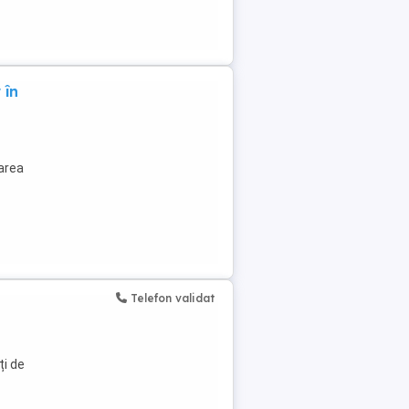
 în
carea
Telefon validat
ți de