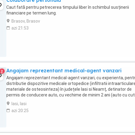
Colaborare personală
Caut fată pentru petrecerea timpului liber în schimbul susținerii
financiare pe termen lung.
Brasov, Brasov
azi 21:53
Angajam reprezentant medical-agent vanzari
2
Angajam reprezentant medical-agent vanzari, cu experienta, pent
distributie dispozitive medicale ortopedice (infiltratii intraarticulare
materiale de osteosinteza) în județele Iasi si Neamț, detinator de
permis de conducere auto, cu vechime de minim 2 ani (auto cu cut
manuala).
Iasi, Iasi
azi 20:25