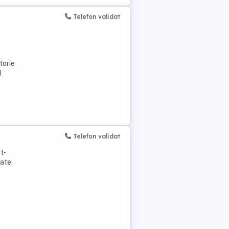
Telefon validat
torie
l
Telefon validat
t-
tate