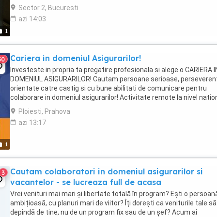
Sector 2, Bucuresti
azi 14:03
1
Cariera in domeniul Asigurarilor!
50
Investeste in propria ta pregatire profesionala si alege o CARIERA I
DOMENIUL ASIGURARILOR! Cautam persoane serioase, perseveren
orientate catre castig si cu bune abilitati de comunicare pentru
colaborare in domeniul asigurarilor! Activitate remote la nivel nation
Fie ca iti doresti aceasta ...
Ploiesti, Prahova
azi 13:17
1
Cautam colaboratori in domeniul asigurarilor si
3
vacantelor - se lucreaza full de acasa
Vrei venituri mai mari și libertate totală în program? Ești o persoan
ambițioasă, cu planuri mari de viitor? Îți dorești ca veniturile tale să
depindă de tine, nu de un program fix sau de un șef? Acum ai