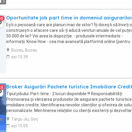
1
Oportunitate job part time in domeniul asigurarilo
80
Ești o persoană care are planuri mari de viitor? Îți dorești să înveți 
construiești o afacere care să-ți aducă venituri anuale de cel puțin
50.000 de lei? Vei avea la dispoziție: - produsele intermediate -
informații. Know How - cea mai avansată platformă online (pentru
emitere și invățare) - sistem ...
Buzau, Buzau
azi 15:39
Broker Asigurări Pachete turistice Imobiliare Credi
15
Tipul jobului: Part-time - 2 locuri disponibile !!! Responsabilități:
Promovarea și vânzarea produselor de asigurare pachete turistice
imobiliare credite. Identificarea nevoilor clienților și oferirea de soluț
personalizate. Mentinerea relațiilor cu clienții existenți și dezvolta
de noi ...
Targu Jiu, Gorj
azi 15:05