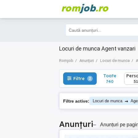
rom
job
.ro
Toate
Perso
Filtre
2
740
517
Locuri de munca Agent vanzari
Romjob
Anunțuri
Locuri de munca
A
Toate
Pers
Filtre
2
740
51
→
Filtre active:
Locuri de munca
Age
Anunțuri
–
Anunțuri pe pagi