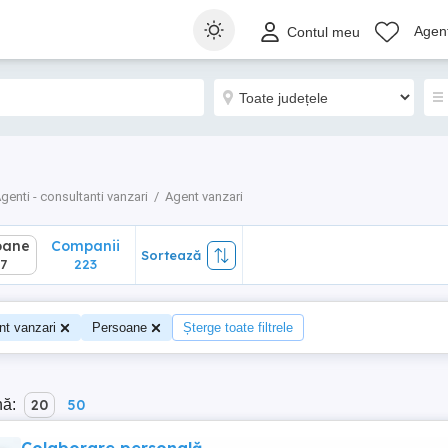
ane
Companii
Sortează
Agenț
Contul meu
223
genti - consultanti vanzari
Agent vanzari
oane
Companii
Sortează
7
223
nt vanzari
Persoane
Șterge toate filtrele
nă:
20
50