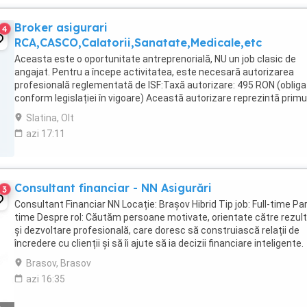
Broker asigurari
4
RCA,CASCO,Calatorii,Sanatate,Medicale,etc
Aceasta este o oportunitate antreprenorială, NU un job clasic de
angajat. Pentru a începe activitatea, este necesară autorizarea
profesională reglementată de ISF:Taxă autorizare: 495 RON (obliga
conform legislației în vigoare) Această autorizare reprezintă primu
pas în dezvoltarea propriei tale ...
Slatina, Olt
azi 17:11
Consultant financiar - NN Asigurări
3
Consultant Financiar NN Locație: Brașov Hibrid Tip job: Full-time Par
time Despre rol: Căutăm persoane motivate, orientate către rezul
și dezvoltare profesională, care doresc să construiască relații de
încredere cu clienții și să îi ajute să ia decizii financiare inteligente.
Responsabilități: Identificarea ...
Brasov, Brasov
azi 16:35