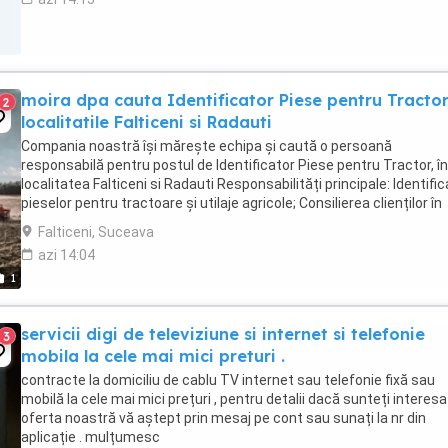
moira dpa cauta Identificator Piese pentru Tractor
2
localitatile Falticeni si Radauti
Compania noastră își mărește echipa și caută o persoană
responsabilă pentru postul de Identificator Piese pentru Tractor, în
localitatea Falticeni si Radauti Responsabilități principale: Identifi
pieselor pentru tractoare și utilaje agricole; Consilierea clienților în
alegerea pieselor potrivite; Operarea ...
Falticeni, Suceava
azi 14:04
1
servicii digi de televiziune si internet si telefonie
3
mobila la cele mai mici preturi .
contracte la domiciliu de cablu TV internet sau telefonie fixă sau
mobilă la cele mai mici prețuri , pentru detalii dacă sunteți interesa
oferta noastră vă aștept prin mesaj pe cont sau sunați la nr din
aplicație . mulțumesc