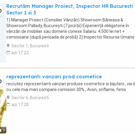
Recrutăm Manager Proiect, Inspector HR Bucuresti
Sector 1 si 3
1) Manager Proiect (Consilier Vânzări) Showroom Băneasa &
Showroom Pallady, București (7 poziții) Experiență obligatorie în
vânzări de mobilier sau domenii conexe Salariu: 4.500 lei net +
comisioane (după perioada de probă) 2) Inspector Resurse Umane
Birou Băneasa (1 poziție) Minimum 3 ...
Sector 1, Bucuresti
azi 17:22
reprezentanti vanzari prod cosmetice
recrutez reprezentanti vanzari produse cosmetice si bijuterii , vei 
cu cele mai mari companii comision 30% , Avon, oriflame, fenix
Sector 6, Bucuresti
azi 17:20
1