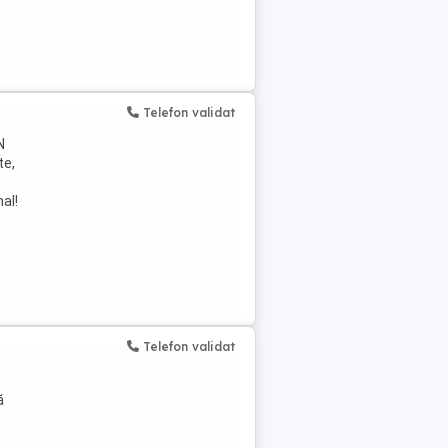
Telefon validat
N
te,
al!
Telefon validat
ă