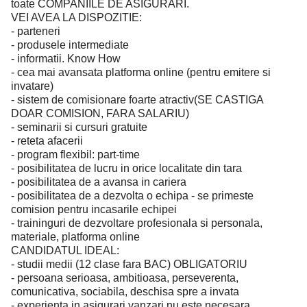
toate COMPANIILE DE ASIGURARI.
VEI AVEA LA DISPOZITIE:
- parteneri
- produsele intermediate
- informatii. Know How
- cea mai avansata platforma online (pentru emitere si
invatare)
- sistem de comisionare foarte atractiv(SE CASTIGA
DOAR COMISION, FARA SALARIU)
- seminarii si cursuri gratuite
- reteta afacerii
- program flexibil: part-time
- posibilitatea de lucru in orice localitate din tara
- posibilitatea de a avansa in cariera
- posibilitatea de a dezvolta o echipa - se primeste
comision pentru incasarile echipei
- traininguri de dezvoltare profesionala si personala,
materiale, platforma online
CANDIDATUL IDEAL:
- studii medii (12 clase fara BAC) OBLIGATORIU
- persoana serioasa, ambitioasa, perseverenta,
comunicativa, sociabila, deschisa spre a invata
- experienta in asigurari vanzari nu este necesara