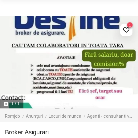
1
1
/ 1
Romjob
Anunțuri
Locuri de munca
Agenti - consultanti vanzari
Broker Asigurari