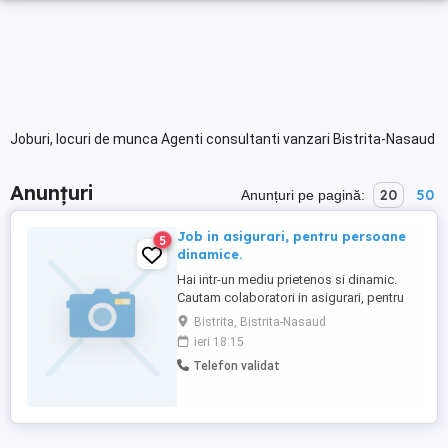
Joburi, locuri de munca Agenti consultanti vanzari Bistrita-Nasaud
Anunțuri
20
50
Anunțuri pe pagină:
Job in asigurari, pentru persoane
5
dinamice.
Hai intr-un mediu prietenos si dinamic.
Cautam colaboratori in asigurari, pentru
colaborare in sistem part-time , full-time
Bistrita, Bistrita-Nasaud
cu posibilitate de angajare, pentru cei
ieri 18:15
performanti. Pregatire profesionala pentru
Telefon validat
acreditare, suportata integral de societate.
Taxe examen returnate in integralitate la
semnarea ...