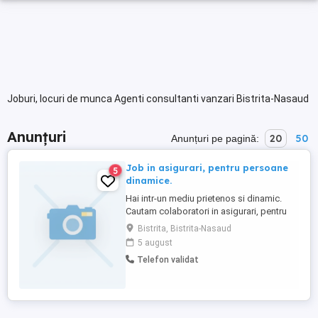
Joburi, locuri de munca Agenti consultanti vanzari Bistrita-Nasaud
Anunțuri
20
50
Anunțuri pe pagină:
Job in asigurari, pentru persoane
5
dinamice.
Hai intr-un mediu prietenos si dinamic.
Cautam colaboratori in asigurari, pentru
colaborare in sistem part-time , full-time
Bistrita, Bistrita-Nasaud
cu posibilitate de angajare, pentru cei
5 august
performanti. Pregatire profesionala pentru
Telefon validat
acreditare, suportata integral de societate.
Taxe examen returnate in integralitate la
semnarea ...