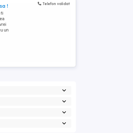
Telefon validat
sa !
ti
tea
vrei
cu un