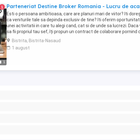
Parteneriat Destine Broker Romania - Lucru de aca
1
Esti o persoana ambitioasa, care are planuri mari de viitor? Iti doreș
ca veniturile tale sa depinda exclusiv de tine? Iti oferim oportunita
unei activitatii in care tu alegi cand, cat si de unde sa lucrezi. Daca 
sa fii propriul tau sef, îți propun un contract de colaborare pornind 
...
Bistrita, Bistrita-Nasaud
1 august
1