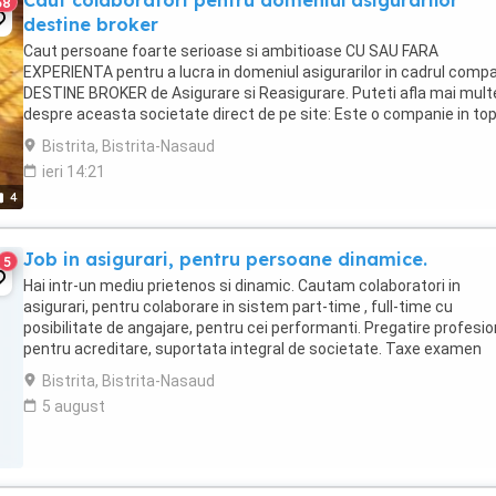
Caut colaboratori pentru domeniul asigurarilor
38
destine broker
Caut persoane foarte serioase si ambitioase CU SAU FARA
EXPERIENTA pentru a lucra in domeniul asigurarilor in cadrul compa
DESTINE BROKER de Asigurare si Reasigurare. Puteti afla mai mult
despre aceasta societate direct de pe site: Este o companie in top
brokerilor de asigurare din Romania ...
Bistrita, Bistrita-Nasaud
ieri 14:21
4
Job in asigurari, pentru persoane dinamice.
5
Hai intr-un mediu prietenos si dinamic. Cautam colaboratori in
asigurari, pentru colaborare in sistem part-time , full-time cu
posibilitate de angajare, pentru cei performanti. Pregatire profesio
pentru acreditare, suportata integral de societate. Taxe examen
returnate in integralitate la semnarea ...
Bistrita, Bistrita-Nasaud
5 august