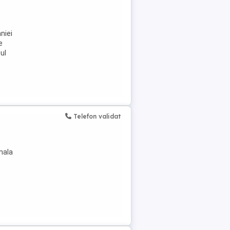
niei
e
ul
Telefon validat
nala