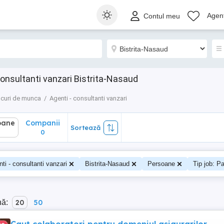
ane
Companii
Sortează
Agenț
Contul meu
0
consultanti vanzari Bistrita-Nasaud
curi de munca
Agenti - consultanti vanzari
oane
Companii
Sortează
0
ti - consultanti vanzari
Bistrita-Nasaud
Persoane
Tip job: Pa
nă:
20
50