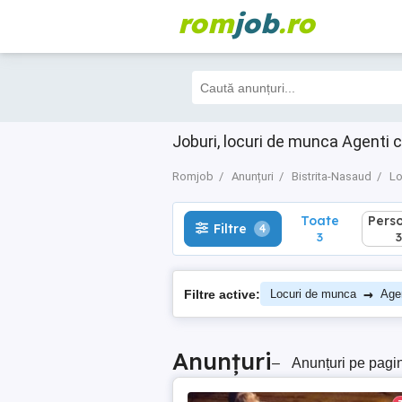
rom
job
.ro
Toate
Perso
Filtre
4
3
3
Joburi, locuri de munca Agenti 
Romjob
Anunțuri
Bistrita-Nasaud
Lo
Toate
Pers
Filtre
4
3
3
→
Filtre active:
Locuri de munca
Agen
Anunțuri
–
Anunțuri pe pagi