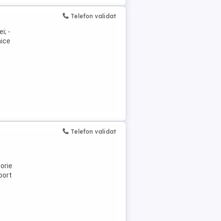
Telefon validat
i; -
nice
Telefon validat
torie
port