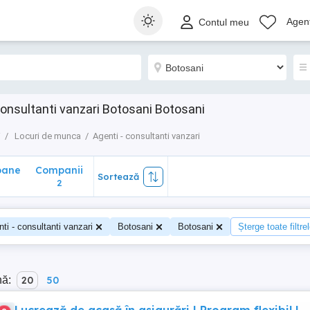
ane
Companii
Sortează
Agenț
Contul meu
2
consultanti vanzari Botosani Botosani
i
Locuri de munca
Agenti - consultanti vanzari
oane
Companii
Sortează
2
ti - consultanti vanzari
Botosani
Botosani
Șterge toate filtre
nă:
20
50