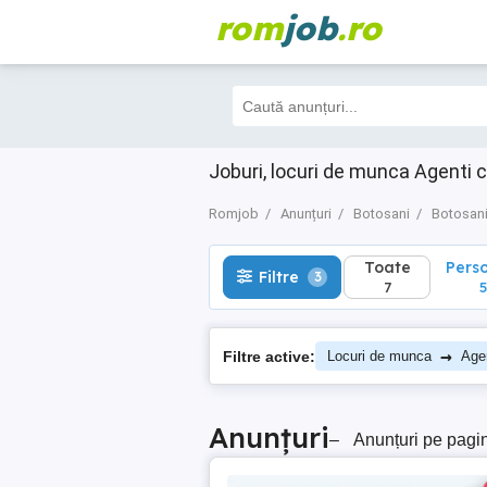
rom
job
.ro
Toate
Perso
Filtre
3
7
5
Joburi, locuri de munca Agenti 
Romjob
Anunțuri
Botosani
Botosan
Toate
Pers
Filtre
3
7
5
→
Filtre active:
Locuri de munca
Agen
Anunțuri
–
Anunțuri pe pagi