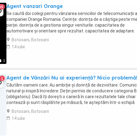
Agent vanzari Orange
55
Se caută doi colegi pentru vânzarea serviciilor de telecomunicații a
companiei Orange Romania. Cerințe: dorința de a câștiga peste m
pieței. dorința de a gestiona singur veniturile. capacitatea de
automotivare și orientare spre rezultat. capacitatea de adaptare.
Beneficii: Pachet salarial ...
Botosani, Botosani
14 iulie
1
Agent de Vânzări Nu ai experiență? Nicio problemă
1
Căutăm oameni care: Au ambiție și dorință de dezvoltare. Comunic
natural și inspiră încredere. Dețin permis de conducere categoria B
(obligatoriu). Dacă îți dorești o carieră în care rezultatele tale chiar
contează și sunt răsplătite pe măsură, te așteptăm într-o echipă
dinamică, orientată spre performanță. Nu ...
Botosani, Botosani
14 iulie