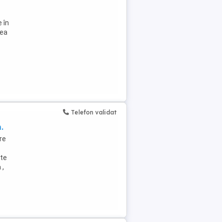
 în
tea
Telefon validat
.
re
nte
 ,