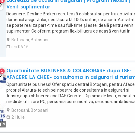
Lucrează de acasă în asigurări | Program flexibil |
8
Venit suplimentar
Descriere: Destine Broker recrutează colaboratori pentru activitate
domeniul asigurărilor, desfășurată 100% online, de acasă. Activita
se poate realiza part-time sau full-time și este ideală pentru venit
suplimentar. Ce oferim: program flexibil lucru de acasă venituri în
funcție de implicare training ...
Botosani, Botosani
ieri 06:16
Oportunitate BUSINESS & COLABORARE dupa ISF-
1
AFACERE LA CHEE- consultanta in asigurari si turism
Oportunitate business! Ofer spatiu central Botoșani, pentru Aface
proprie! Alatura-te echipei noastre de consultanta in asigurari si
turism,dupa obtinerea cod RAF. Cerinte: -Diploma de liceu, cunosti
medii de utilizare PC, persoana comunicativa, serioasa, ambitioasa
deschisa spre a invata. Responsabilitati: ...
Botosani, Botosani
21 iulie
9