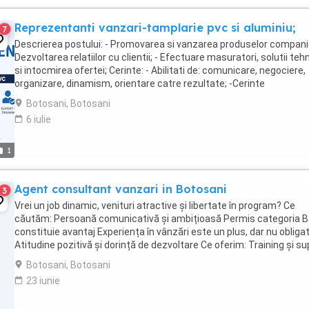
Reprezentanti vanzari-tamplarie pvc si aluminiu;
7
Descrierea postului: - Promovarea si vanzarea produselor companie
Dezvoltarea relatiilor cu clientii; - Efectuare masuratori, solutii teh
si intocmirea ofertei; Cerinte: - Abilitati de: comunicare, negociere,
organizare, dinamism, orientare catre rezultate; -Cerinte
comportamentale : responsabilitate, ...
Botosani, Botosani
6 iulie
1
Agent consultant vanzari in Botosani
3
Vrei un job dinamic, venituri atractive și libertate în program? Ce
căutăm: Persoană comunicativă și ambițioasă Permis categoria B
constituie avantaj Experiența în vânzări este un plus, dar nu obliga
Atitudine pozitivă și dorință de dezvoltare Ce oferim: Training și su
permanent Venituri ...
Botosani, Botosani
23 iunie