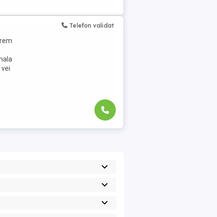
Telefon validat
erem
onala
 vei