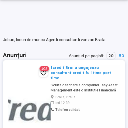
Joburi, locuri de munca Agenti consultanti vanzari Braila
Anunțuri
20
50
Anunțuri pe pagină:
Icredit Braila angajeaza
102
consultant credit full time part
time
Scurta descriere a companiei Easy Asset
Management este o Institutie Financiară
Nebancară fondată în anul 2005, care
Braila, Braila
activează în 6 țări: România, Bulgaria,
ieri 12:39
Polonia, Cehia, Macedonia și Ucraina. În
Telefon validat
prezent, compania este unul dintre liderii
de piață în industria de credite rapide din
Europa Centrală ...