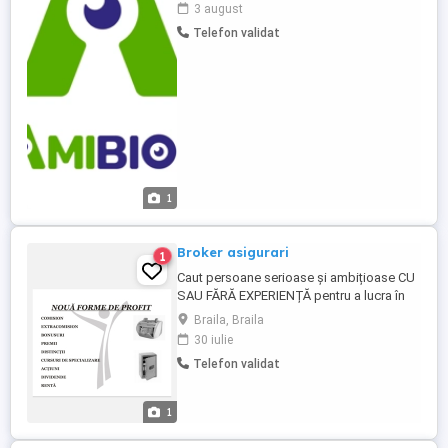
3. Cunostinte rezonabile despre tehnicile
3 august
de vanzare . 4. Experienta de minim 1(un)
Telefon validat
an in vanzarea de servicii lucrari. 5. Abilitati
de comunicare ...
1
Broker asigurari
1
Caut persoane serioase și ambițioase CU
SAU FĂRĂ EXPERIENȚĂ pentru a lucra în
domeniul asigurarilor în cadrul companiei
Braila, Braila
DESTINE BROKER de Asigurare și
30 iulie
Reasigurare. Este o companie în topul
Telefon validat
brokerilor de asigurare din Romania și cu
siguranța cea mai complexă dintre toate,
oferind cele mai multe produse ...
1