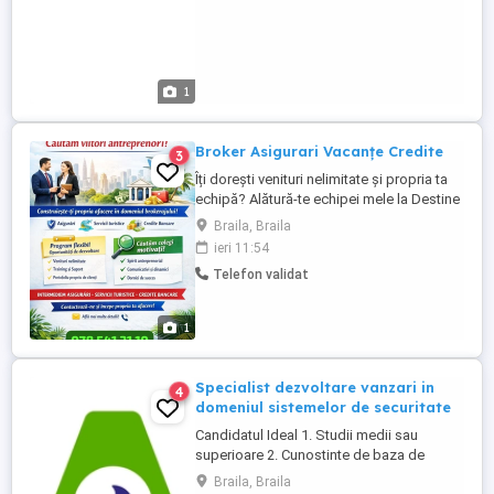
1
Broker Asigurari Vacanțe Credite
3
Îți dorești venituri nelimitate și propria ta
echipă? Alătură-te echipei mele la Destine
Broker! Sunt Broker Senior la Destine
Braila, Braila
Broker și caut persoane serioase și
ieri 11:54
motivate care vor să câștige bani și să își
Telefon validat
construiască propria echipă în domeniul
financiar. Ce îți oferă această colaborare: -
Venituri ...
1
Specialist dezvoltare vanzari in
4
domeniul sistemelor de securitate
Candidatul Ideal 1. Studii medii sau
superioare 2. Cunostinte de baza de
utilizare calculator, navigare web si office.
Braila, Braila