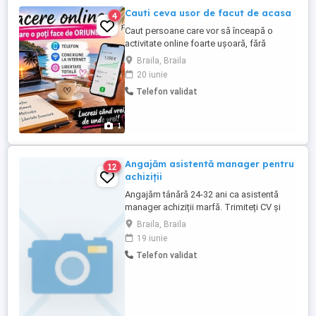
Cauti ceva usor de facut de acasa
4
Caut persoane care vor să înceapă o
activitate online foarte ușoară, fără
experiență și fără investiții mari. Totul este
Braila, Braila
explicat pas cu pas, funcționează pentru
20 iunie
oricine și se poate începe imediat. Dacă
Telefon validat
vrei să afli ce trebuie să faci și cum
funcționează: Scrie în mesaj: Vreau detalii
și îți trimit ...
1
Angajăm asistentă manager pentru
12
achiziții
Angajăm tânără 24-32 ani ca asistentă
manager achiziții marfă. Trimiteți CV și
foto.
Braila, Braila
19 iunie
Telefon validat