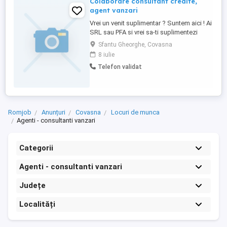
Colaborare consultant credite,
agent vanzari
Vrei un venit suplimentar ? Suntem aici ! Ai
SRL sau PFA si vrei sa-ti suplimentezi
veniturile ? Suntem ceea ce cauti. Sau,
Sfantu Gheorghe, Covasna
poti sa-ti faci PFA, PFI sau SRL. Cautam
8 iulie
colegi pentru Sfantul Gheorghe ,Covasna,
Telefon validat
Targu Secuiesc. Asteptam sa ne
contactezi la nr.telefon .
Romjob
Anunțuri
Covasna
Locuri de munca
Agenti - consultanti vanzari
Categorii
Agenti - consultanti vanzari
Județe
Localități