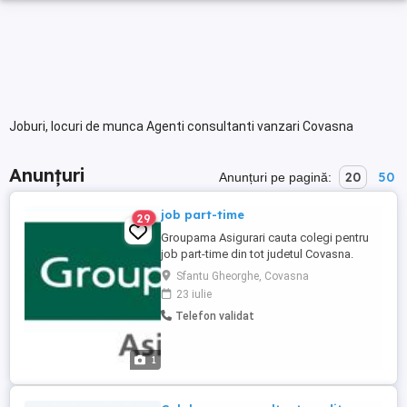
Joburi, locuri de munca Agenti consultanti vanzari Covasna
Anunțuri
20
50
Anunțuri pe pagină:
job part-time
29
Groupama Asigurari cauta colegi pentru
job part-time din tot judetul Covasna.
Cerinta minima este liceul. Pot fi si
Sfantu Gheorghe, Covasna
pensionari. AStept CV-uri pe adresa Nu
23 iulie
raspund pe messenger.
Telefon validat
1