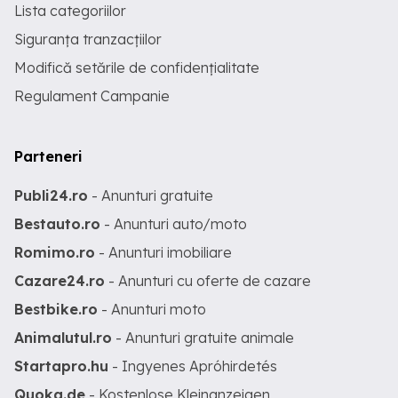
Lista categoriilor
Siguranța tranzacțiilor
Modifică setările de confidențialitate
Regulament Campanie
Parteneri
Publi24.ro
- Anunturi gratuite
Bestauto.ro
- Anunturi auto/moto
Romimo.ro
- Anunturi imobiliare
Cazare24.ro
- Anunturi cu oferte de cazare
Bestbike.ro
- Anunturi moto
Animalutul.ro
- Anunturi gratuite animale
Startapro.hu
- Ingyenes Apróhirdetés
Quoka.de
- Kostenlose Kleinanzeigen