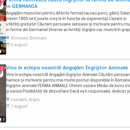
4
in GERMANIA
Angajăm muncitori pentru diferite ferme(cai,vaci,porci, găini) Salari
minim 1800 net( poate crește în funcție de experiența) Cazare și
utilități gratuite! Căutam persoane serioase și motivate pentru m
in ferme din Germania! Diverse activități: îngrijire cai, muncă în graj
agricultura, îngrijirea ...
Botosani, Botosani
6 august
1
Vino în echipa noastră! Angajăm Îngrijitor Animale
2
Vino în echipa noastră! Angajăm Îngrijitor Animale Căutăm persoa
harnice și motivate pentru mai multe posturi disponibile în Români
Îngrijitor animale FERMA ANIMALE Oferim cazare Mediu de lucru sta
și serios Posibilități de dezvoltare Dacă ești responsabil, dedicat și
să faci parte dintr-o ...
Leordeni, Arges
1 august
2