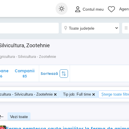
ane
Companii
Sortează
Agenț
Contul meu
83
Silvicultura, Zootehnie
gricultura - Silvicultura - Zootehnie
oane
Companii
Sortează
6
83
cultura - Silvicultura - Zootehnie
Tip job: Full time
Șterge toate filtr
e
–
Vezi toate
Ferma nemtesca cauta ingrijitor la ferma de anima