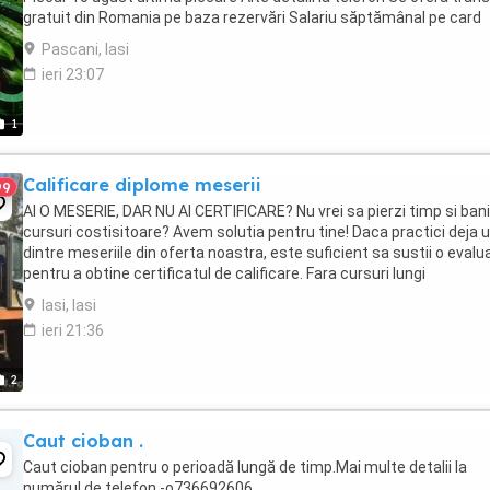
gratuit din Romania pe baza rezervări Salariu săptămânal pe card
estimat la 3000 ...
Pascani, Iasi
ieri 23:07
1
Calificare diplome meserii
99
AI O MESERIE, DAR NU AI CERTIFICARE? Nu vrei sa pierzi timp si bani
cursuri costisitoare? Avem solutia pentru tine! Daca practici deja 
dintre meseriile din oferta noastra, este suficient sa sustii o evalu
pentru a obtine certificatul de calificare. Fara cursuri lungi
Economisesti timp si ...
Iasi, Iasi
ieri 21:36
2
Caut cioban .
Caut cioban pentru o perioadă lungă de timp.Mai multe detalii la
numărul de telefon -o736692606