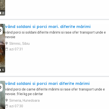
2
vând soldani si porci mari. diferite mărimi
vând porci si soldani diferite mărimi si rase ofer transport unde e
nevoie
Slimnic, Sibiu
azi 07:31
5
vând soldani si porci mari diferite mărimi
vând porci de carne diferite mărimi si rase ofer transport unde e
nevoie..9 lei kg pe cântar
Simeria, Hunedoara
azi 07:30