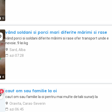
5
vând soldani si porci mari diferite mărimi si rase
vând porci si soldani diferite mărimi si rase ofer transport unde e
nevoie..9 lei kg
Sard, Alba
azi 07:28
4
caut om sau familie la oi
6
caut om sau familie la oi pentru mai multe detalii sunați la
Oravita, Caras-Severin
azi 06:45