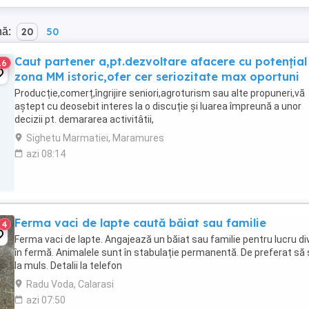
nă:
20
50
Caut partener a,pt.dezvoltare afacere cu potențial
16
zona MM istoric,ofer cer seriozitate max oportuni
Producție,comerț,îngrijire seniori,agroturism sau alte propuneri,vă
aștept cu deosebit interes la o discuție și luarea împreună a unor
decizii pt. demararea activitâtii,
Sighetu Marmatiei, Maramures
azi 08:14
Ferma vaci de lapte caută băiat sau familie
4
Ferma vaci de lapte. Angajează un băiat sau familie pentru lucru di
în fermă. Animalele sunt în stabulație permanentă. De preferat să ș
la muls. Detalii la telefon
Radu Voda, Calarasi
azi 07:50