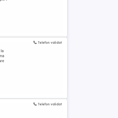
Telefon validat
 la
una
are
Telefon validat