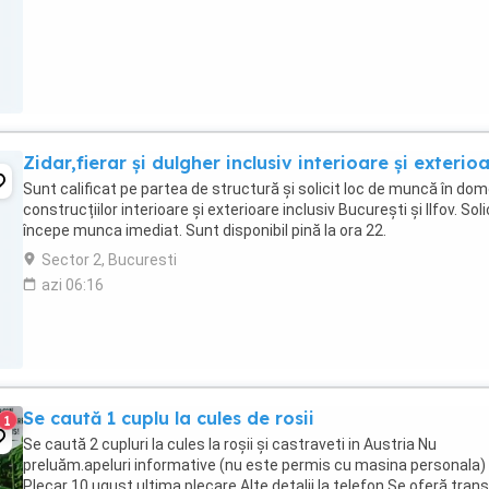
Zidar,fierar și dulgher inclusiv interioare și exterioa
Sunt calificat pe partea de structură și solicit loc de muncă în dom
construcțiilor interioare și exterioare inclusiv București și Ilfov. Soli
începe munca imediat. Sunt disponibil pină la ora 22.
Sector 2, Bucuresti
azi 06:16
Se caută 1 cuplu la cules de rosii
1
Se caută 2 cupluri la cules la roșii și castraveti in Austria Nu
preluăm.apeluri informative (nu este permis cu masina personala)
Plecar 10 ugust ultima plecare Alte detalii la telefon Se oferă tran