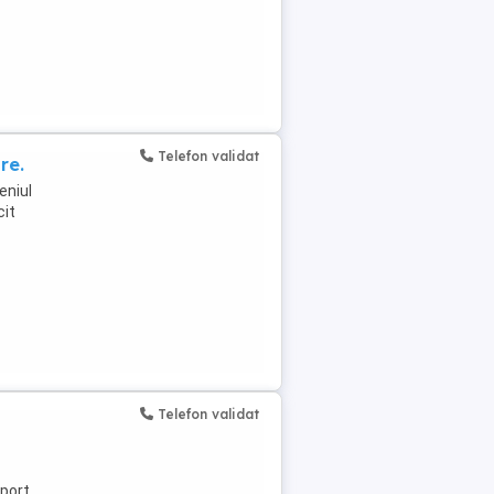
Telefon validat
re.
eniul
cit
Telefon validat
sport