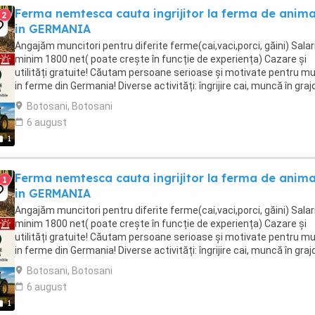
Ferma nemtesca cauta ingrijitor la ferma de anima
2
in GERMANIA
Angajăm muncitori pentru diferite ferme(cai,vaci,porci, găini) Salari
minim 1800 net( poate crește în funcție de experiența) Cazare și
utilități gratuite! Căutam persoane serioase și motivate pentru m
in ferme din Germania! Diverse activități: îngrijire cai, muncă în graj
agricultura, îngrijirea ...
Botosani, Botosani
6 august
1
Ferma nemtesca cauta ingrijitor la ferma de anima
1
in GERMANIA
Angajăm muncitori pentru diferite ferme(cai,vaci,porci, găini) Salari
minim 1800 net( poate crește în funcție de experiența) Cazare și
utilități gratuite! Căutam persoane serioase și motivate pentru m
in ferme din Germania! Diverse activități: îngrijire cai, muncă în graj
agricultura, îngrijirea ...
Botosani, Botosani
6 august
1