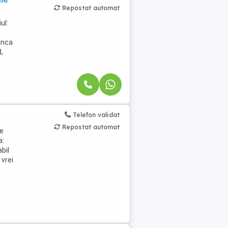
Repostat automat
ul:
unca
d,
Telefon validat
Repostat automat
ne
a:
bil
 vrei