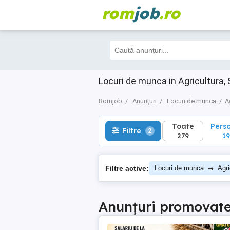
rom
job
.ro
Toate
Perso
Filtre
2
279
196
Locuri de munca in Agricultura, 
Romjob
Anunțuri
Locuri de munca
A
Toate
Pers
Filtre
2
279
19
→
Filtre active:
Locuri de munca
Agri
Anunțuri promovat