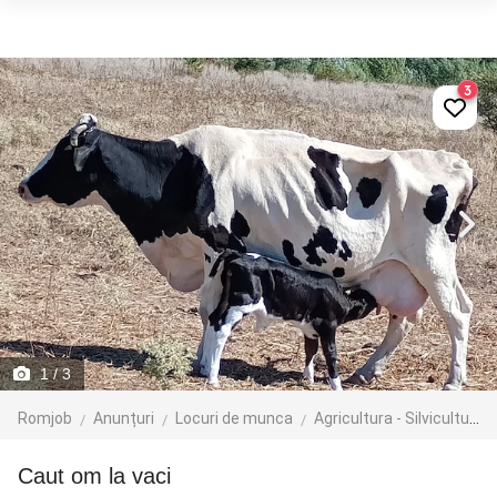
3
1
/ 3
Romjob
Anunțuri
Locuri de munca
Agricultura - Silvicultura - Zootehnie
caut om la vaci