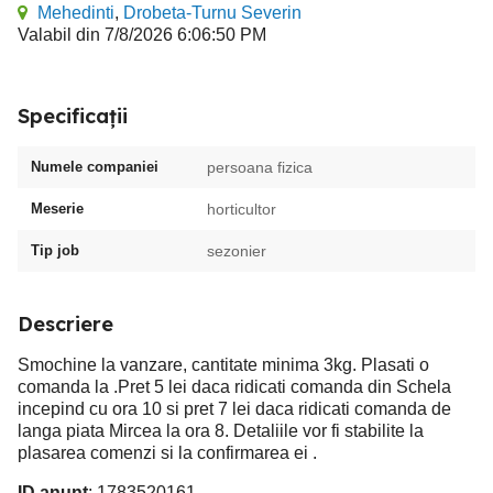
Mehedinti
,
Drobeta-Turnu Severin
Valabil din 7/8/2026 6:06:50 PM
Specificații
Numele companiei
persoana fizica
Meserie
horticultor
Tip job
sezonier
Descriere
Smochine la vanzare, cantitate minima 3kg. Plasati o
comanda la .Pret 5 lei daca ridicati comanda din Schela
incepind cu ora 10 si pret 7 lei daca ridicati comanda de
langa piata Mircea la ora 8. Detaliile vor fi stabilite la
plasarea comenzi si la confirmarea ei .
ID anunț
: 1783520161