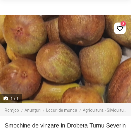
3
1
/ 1
Romjob
Anunțuri
Locuri de munca
Agricultura - Silvicultura - Zootehnie
Smochine de vinzare in Drobeta Turnu Severin