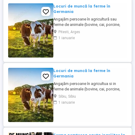
Locuri de muncă la ferme în
Germania
Angajăm persoane în agricultură sau
ferme de animale (bovine, cai, porcine,
caprine, si păsari) în Germania. Salar
Pitesti, Arges
atractiv de la 1900 euro net lună plus ore
1 ianuarie
suplimentare plătite Cazare și asigurare
de sănătate plătite de angajator Transport
până la locul de muncă Nu se percep
comisioane sau alte ...
Locuri de muncă la ferme în
Germania
Angajăm persoane în agricultua si in
ferme de animale (bovine, cai, porcine,
caprine, si păsari) în Germania. Salar
Sibiu, Sibiu
atractiv incepand cu1900 euro net lună
1 ianuarie
plus ore suplimentare plătite Cazare și
asigurare de sănătate plătite de angajator
Transport până la locul de muncă Nu se
percep comisioane sau ...