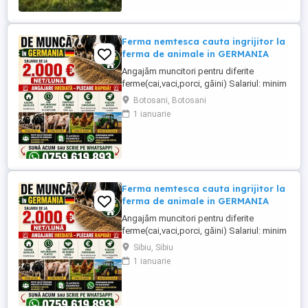
percep comisioane sau ...
Ferma nemtesca cauta ingrijitor la
ferma de animale in GERMANIA
Angajăm muncitori pentru diferite
ferme(cai,vaci,porci, găini) Salariul: minim
1800 net( poate crește în funcție de
Botosani, Botosani
experiența) Cazare și utilități gratuite!
1 ianuarie
Căutam persoane serioase și motivate
pentru munca in ferme din Germania!
Diverse activități: îngrijire cai, muncă în
grajd, agricultura, îngrijirea ...
Ferma nemtesca cauta ingrijitor la
ferma de animale in GERMANIA
Angajăm muncitori pentru diferite
ferme(cai,vaci,porci, găini) Salariul: minim
1800 net( poate crește în funcție de
Sibiu, Sibiu
experiența) Cazare și utilități gratuite!
1 ianuarie
Căutam persoane serioase și motivate
pentru munca in ferme din Germania!
Diverse activități: îngrijire cai, muncă în
grajd, agricultura, îngrijirea ...