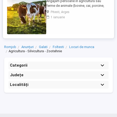
Angajăm persoane în agricultură sau
ferme de animale (bovine, cai, porcine,
caprine, si păsari) în Germania. Salar
Pitesti, Arges
atractiv de la 1900 euro net lună plus ore
1 ianuarie
suplimentare plătite Cazare și asigurare
de sănătate plătite de angajator Transport
până la locul de muncă Nu se percep
comisioane sau alte ...
Romjob
Anunțuri
Galati
Foltesti
Locuri de munca
Agricultura - Silvicultura - Zootehnie
Categorii
Județe
Localități