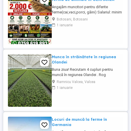
Angajăm muncitori pentru diferite
ferme(cai,vaci,porci, găini) Salariul: minim
1800 net( poate crește în funcție de
Botosani, Botosani
experiența) Cazare și utilități gratuite!
1 ianuarie
Căutam persoane serioase și motivate
pentru munca in ferme din Germania!
Diverse activități: îngrijire cai, muncă în
grajd, agricultura, îngrijirea ...
Munca în străinătate în regiunea
Olandei
Buna ziua! Recrutam 4 cupluri pentru
muncă în regiunea Olandei . Rog
seriozitate și pentru mai multe detalii va
Ramnicu Valcea, Valcea
rog contactați in Whatsap la Nr( ) .Va
1 ianuarie
mulțumesc!
Locuri de muncă la ferme în
Germania