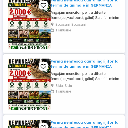
Ferma nemtesca cauta ingrijitor la
ferma de animale in GERMANIA
Angajăm muncitori pentru diferite
ferme(cai,vaci,porci, găini) Salariul: minim
1800 net( poate crește în funcție de
Botosani, Botosani
experiența) Cazare și utilități gratuite!
1 ianuarie
Căutam persoane serioase și motivate
pentru munca in ferme din Germania!
Diverse activități: îngrijire cai, muncă în
grajd, agricultura, îngrijirea ...
Ferma nemtesca cauta ingrijitor la
ferma de animale in GERMANIA
Angajăm muncitori pentru diferite
ferme(cai,vaci,porci, găini) Salariul: minim
1800 net( poate crește în funcție de
Sibiu, Sibiu
experiența) Cazare și utilități gratuite!
1 ianuarie
Căutam persoane serioase și motivate
pentru munca in ferme din Germania!
Diverse activități: îngrijire cai, muncă în
grajd, agricultura, îngrijirea ...
Ferma nemtesca cauta ingrijitor la
ferma de animale in GERMANIA