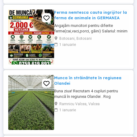
Ferma nemtesca cauta ingrijitor la
ferma de animale in GERMANIA
Angajăm muncitori pentru diferite
ferme(cai,vaci,porci, găini) Salariul: minim
1800 net( poate crește în funcție de
Botosani, Botosani
experiența) Cazare și utilități gratuite!
1 ianuarie
Căutam persoane serioase și motivate
pentru munca in ferme din Germania!
Diverse activități: îngrijire cai, muncă în
grajd, agricultura, îngrijirea ...
Munca în străinătate în regiunea
Olandei
Buna ziua! Recrutam 4 cupluri pentru
muncă în regiunea Olandei . Rog
seriozitate și pentru mai multe detalii va
Ramnicu Valcea, Valcea
rog contactați in Whatsap la Nr( ) .Va
1 ianuarie
mulțumesc!