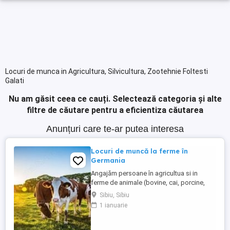
Locuri de munca in Agricultura, Silvicultura, Zootehnie Foltesti
Galati
Nu am găsit ceea ce cauți.
Selectează categoria și alte
filtre de căutare pentru a eficientiza căutarea
Anunțuri care te-ar putea interesa
Locuri de muncă la ferme în
Germania
Angajăm persoane în agricultua si in
ferme de animale (bovine, cai, porcine,
caprine, si păsari) în Germania. Salar
Sibiu, Sibiu
atractiv incepand cu1900 euro net lună
1 ianuarie
plus ore suplimentare plătite Cazare și
asigurare de sănătate plătite de angajator
Transport până la locul de muncă Nu se